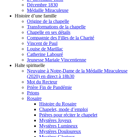
Décembre 1830
Médaille Miraculeuse
Histoire d’une famille
Origine de la chapelle
Transformations de la chapelle
Chapelle en ses détails
Compagnie des Filles de la Charité
Vincent de Paul
Louise de Marillac
Catherine Labouré
Jeunesse Mariale Vincentienne
Halte spirituelle
Neuvaine à Notre-Dame de la Médaille Miraculeuse
(2020) en direct à 18h30
Mot du Recteur
Prière Fin de Pandémie
Prions
Rosaire
Histoire du Rosaire
Chapelet, mode d’emploi
Prières pour réciter le chapelet
Mystères Joyeux
Mystères Lumineux
Mystères Douloureux
Mystères Glorieux