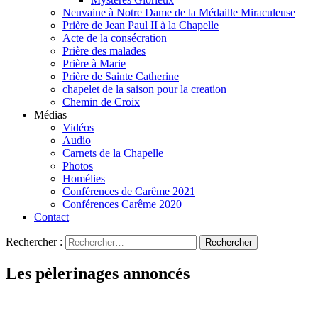
Neuvaine à Notre Dame de la Médaille Miraculeuse
Prière de Jean Paul II à la Chapelle
Acte de la consécration
Prière des malades
Prière à Marie
Prière de Sainte Catherine
chapelet de la saison pour la creation
Chemin de Croix
Médias
Vidéos
Audio
Carnets de la Chapelle
Photos
Homélies
Conférences de Carême 2021
Conférences Carême 2020
Contact
Rechercher :
Les pèlerinages annoncés