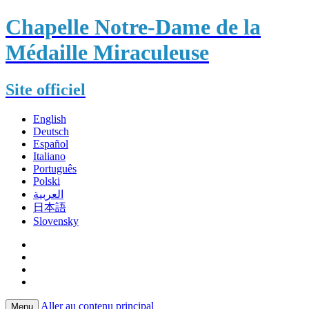
Chapelle Notre-Dame de la
Médaille Miraculeuse
Site officiel
English
Deutsch
Español
Italiano
Português
Polski
العربية
日本語
Slovensky
Aller au contenu principal
Menu