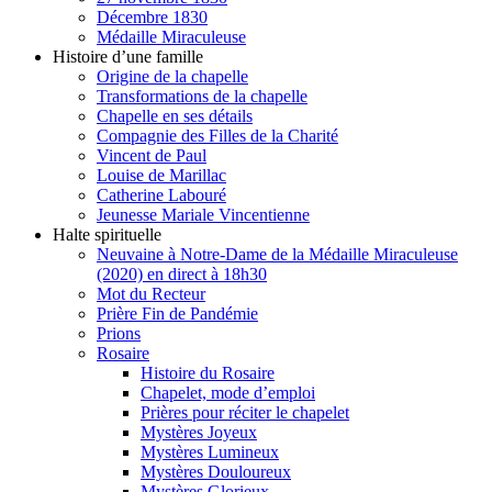
Décembre 1830
Médaille Miraculeuse
Histoire d’une famille
Origine de la chapelle
Transformations de la chapelle
Chapelle en ses détails
Compagnie des Filles de la Charité
Vincent de Paul
Louise de Marillac
Catherine Labouré
Jeunesse Mariale Vincentienne
Halte spirituelle
Neuvaine à Notre-Dame de la Médaille Miraculeuse
(2020) en direct à 18h30
Mot du Recteur
Prière Fin de Pandémie
Prions
Rosaire
Histoire du Rosaire
Chapelet, mode d’emploi
Prières pour réciter le chapelet
Mystères Joyeux
Mystères Lumineux
Mystères Douloureux
Mystères Glorieux