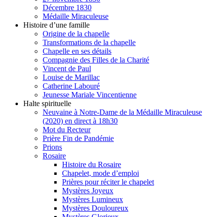
Décembre 1830
Médaille Miraculeuse
Histoire d’une famille
Origine de la chapelle
Transformations de la chapelle
Chapelle en ses détails
Compagnie des Filles de la Charité
Vincent de Paul
Louise de Marillac
Catherine Labouré
Jeunesse Mariale Vincentienne
Halte spirituelle
Neuvaine à Notre-Dame de la Médaille Miraculeuse
(2020) en direct à 18h30
Mot du Recteur
Prière Fin de Pandémie
Prions
Rosaire
Histoire du Rosaire
Chapelet, mode d’emploi
Prières pour réciter le chapelet
Mystères Joyeux
Mystères Lumineux
Mystères Douloureux
Mystères Glorieux