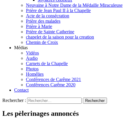
Neuvaine à Notre Dame de la Médaille Miraculeuse
Prière de Jean Paul II à la Chapelle
Acte de la consécration
Prière des malades
Prière à Marie
Prière de Sainte Catherine
chapelet de la saison pour la creation
Chemin de Croix
Médias
Vidéos
Audio
Carnets de la Chapelle
Photos
Homélies
Conférences de Carême 2021
Conférences Carême 2020
Contact
Rechercher :
Les pèlerinages annoncés