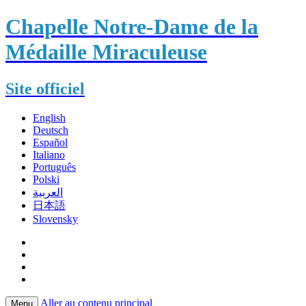
Chapelle Notre-Dame de la
Médaille Miraculeuse
Site officiel
English
Deutsch
Español
Italiano
Português
Polski
العربية
日本語
Slovensky
Aller au contenu principal
Menu