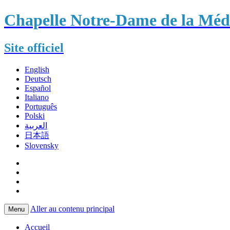
Chapelle Notre-Dame de la Méda
Site officiel
English
Deutsch
Español
Italiano
Português
Polski
العربية
日本語
Slovensky
Aller au contenu principal
Menu
Accueil