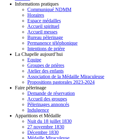
Informations pratiques
Communiqué NDMM
Horaires
Espace médailles
Accueil spirituel
Accueil messes
Bureau pèlerinage
Permanence téléphonique
Intentions de prière
La Chapelle aujourd’hui
Equipe
Groupes de prières
Atelier des enfants
Association de la Médaille Miraculeuse
Propositions pastorales 2023-2024
Faire pèlerinage
Demande de réservation
Accueil des groupes
Pèlerinages annoncés
Indulgence
Apparitions et Médaille
Nuit du 18 juillet 1830
27 novembre 1830
Décembre 1830
Médaille Miraculeuse