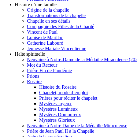
Histoire d’une famille
Origine de la chapelle
Transformations de la chapelle
Chapelle en ses détails
Compagnie des Filles de la Charité
Vincent de Paul
Louise de Marillac
Catherine Labouré
Jeunesse Mariale Vincentienne
Halte spirituelle
Neuvaine à Notre-Dame de la Médaille Miraculeuse (202
Mot du Recteur
Prière Fin de Pandémie
Prions
Rosaire
Histoire du Rosaire
Chapelet, mode d’emploi
Prières pour réciter le chapelet
Mystères Joyeux
Mystères Lumineux
Mystères Douloureux
Mystères Glorieux
Neuvaine à Notre Dame de la Médaille Miraculeuse
Prière de Jean Paul II à la Chapelle
Acte de la consécration