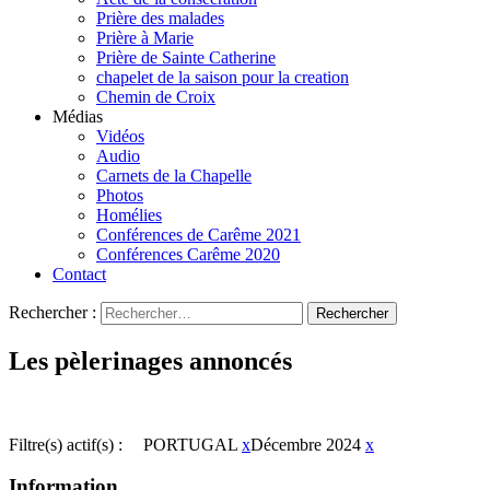
Prière des malades
Prière à Marie
Prière de Sainte Catherine
chapelet de la saison pour la creation
Chemin de Croix
Médias
Vidéos
Audio
Carnets de la Chapelle
Photos
Homélies
Conférences de Carême 2021
Conférences Carême 2020
Contact
Rechercher :
Les pèlerinages annoncés
Filtre(s) actif(s) :
PORTUGAL
x
Décembre 2024
x
Information