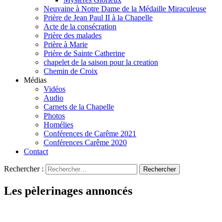
Neuvaine à Notre Dame de la Médaille Miraculeuse
Prière de Jean Paul II à la Chapelle
Acte de la consécration
Prière des malades
Prière à Marie
Prière de Sainte Catherine
chapelet de la saison pour la creation
Chemin de Croix
Médias
Vidéos
Audio
Carnets de la Chapelle
Photos
Homélies
Conférences de Carême 2021
Conférences Carême 2020
Contact
Rechercher :
Les pèlerinages annoncés