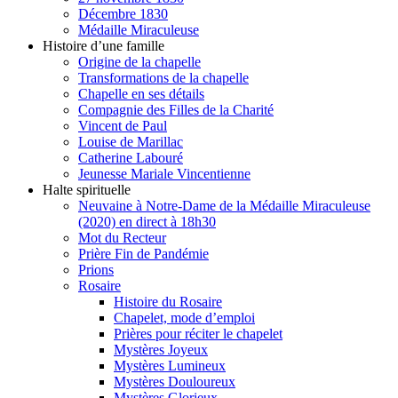
Décembre 1830
Médaille Miraculeuse
Histoire d’une famille
Origine de la chapelle
Transformations de la chapelle
Chapelle en ses détails
Compagnie des Filles de la Charité
Vincent de Paul
Louise de Marillac
Catherine Labouré
Jeunesse Mariale Vincentienne
Halte spirituelle
Neuvaine à Notre-Dame de la Médaille Miraculeuse
(2020) en direct à 18h30
Mot du Recteur
Prière Fin de Pandémie
Prions
Rosaire
Histoire du Rosaire
Chapelet, mode d’emploi
Prières pour réciter le chapelet
Mystères Joyeux
Mystères Lumineux
Mystères Douloureux
Mystères Glorieux