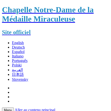
Chapelle Notre-Dame de la
Médaille Miraculeuse
Site officiel
English
Deutsch
Español
Italiano
Português
Polski
العربية
日本語
Slovensky
Aller au contenu principal
Menu