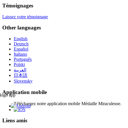
Témoignages
Laissez votre témoignage
Other languages
English
Deutsch
Español
Italiano
Português
Polski
العربية
日本語
Slovensky
Application mobile
Téléchargez notre application mobile Médaille Miraculeuse.
Liens amis