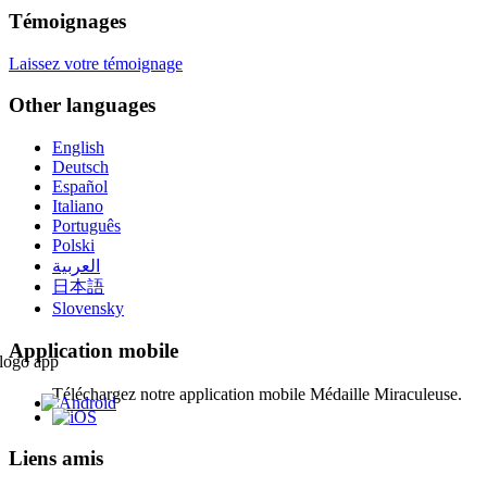
Témoignages
Laissez votre témoignage
Other languages
English
Deutsch
Español
Italiano
Português
Polski
العربية
日本語
Slovensky
Application mobile
Téléchargez notre application mobile Médaille Miraculeuse.
Liens amis