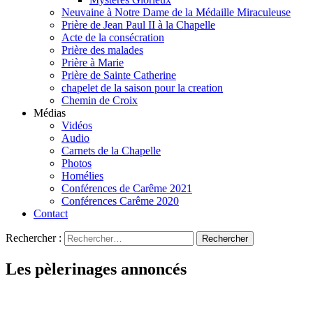
Neuvaine à Notre Dame de la Médaille Miraculeuse
Prière de Jean Paul II à la Chapelle
Acte de la consécration
Prière des malades
Prière à Marie
Prière de Sainte Catherine
chapelet de la saison pour la creation
Chemin de Croix
Médias
Vidéos
Audio
Carnets de la Chapelle
Photos
Homélies
Conférences de Carême 2021
Conférences Carême 2020
Contact
Rechercher :
Les pèlerinages annoncés