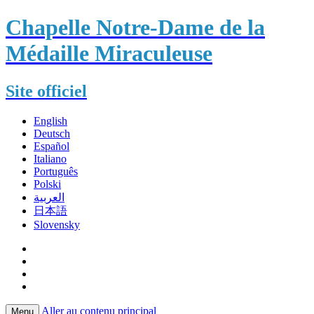
Chapelle Notre-Dame de la
Médaille Miraculeuse
Site officiel
English
Deutsch
Español
Italiano
Português
Polski
العربية
日本語
Slovensky
Aller au contenu principal
Menu