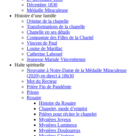
Décembre 1830
Médaille Miraculeuse
Histoire d’une famille
Origine de la chapelle
Transformations de la chapelle
Chapelle en ses détails
Compagnie des Filles de la Charité
Vincent de Paul
Louise de Marillac
Catherine Labouré
Jeunesse Mariale Vincentienne
Halte spirituelle
Neuvaine à Notre-Dame de la Médaille Miraculeuse
(2020) en direct à 18h30
Mot du Recteur
Prière Fin de Pandémie
Prions
Rosaire
Histoire du Rosaire
Chapelet, mode d’emploi
Prières pour réciter le chapelet
Mystères Joyeux
Mystères Lumineux
Mystères Douloureux
Mystères Glorieux