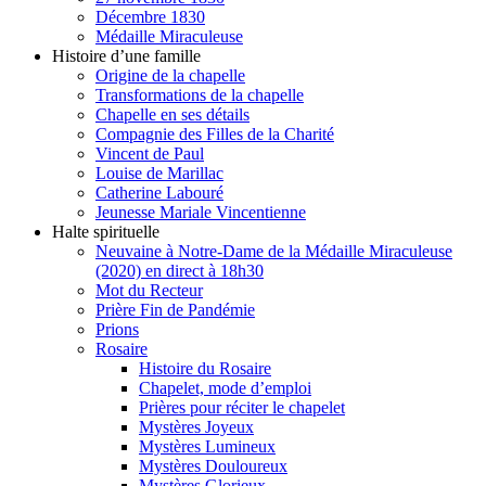
Décembre 1830
Médaille Miraculeuse
Histoire d’une famille
Origine de la chapelle
Transformations de la chapelle
Chapelle en ses détails
Compagnie des Filles de la Charité
Vincent de Paul
Louise de Marillac
Catherine Labouré
Jeunesse Mariale Vincentienne
Halte spirituelle
Neuvaine à Notre-Dame de la Médaille Miraculeuse
(2020) en direct à 18h30
Mot du Recteur
Prière Fin de Pandémie
Prions
Rosaire
Histoire du Rosaire
Chapelet, mode d’emploi
Prières pour réciter le chapelet
Mystères Joyeux
Mystères Lumineux
Mystères Douloureux
Mystères Glorieux