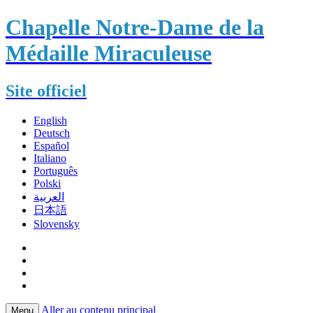
Chapelle Notre-Dame de la
Médaille Miraculeuse
Site officiel
English
Deutsch
Español
Italiano
Português
Polski
العربية
日本語
Slovensky
Aller au contenu principal
Menu