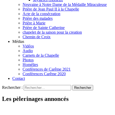
Neuvaine à Notre Dame de la Médaille Miraculeuse
Prière de Jean Paul II à la Chapelle
Acte de la consécration
Prière des malades
Prière à Marie
Prière de Sainte Catherine
chapelet de la saison pour la creation
Chemin de Croix
Médias
Vidéos
Audio
Carnets de la Chapelle
Photos
Homélies
Conférences de Carême 2021
Conférences Carême 2020
Contact
Rechercher :
Les pèlerinages annoncés