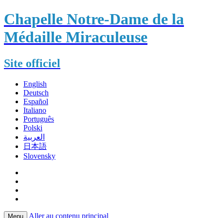
Chapelle Notre-Dame de la
Médaille Miraculeuse
Site officiel
English
Deutsch
Español
Italiano
Português
Polski
العربية
日本語
Slovensky
Aller au contenu principal
Menu