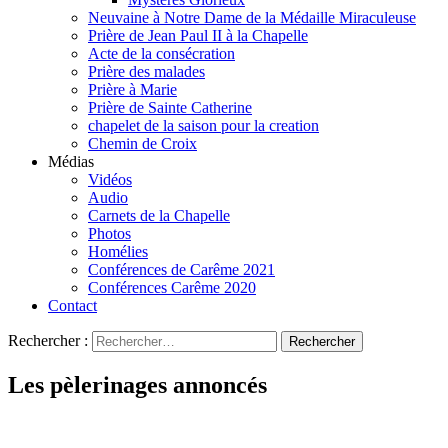
Neuvaine à Notre Dame de la Médaille Miraculeuse
Prière de Jean Paul II à la Chapelle
Acte de la consécration
Prière des malades
Prière à Marie
Prière de Sainte Catherine
chapelet de la saison pour la creation
Chemin de Croix
Médias
Vidéos
Audio
Carnets de la Chapelle
Photos
Homélies
Conférences de Carême 2021
Conférences Carême 2020
Contact
Rechercher :
Les pèlerinages annoncés