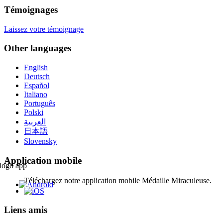
Témoignages
Laissez votre témoignage
Other languages
English
Deutsch
Español
Italiano
Português
Polski
العربية
日本語
Slovensky
Application mobile
Téléchargez notre application mobile Médaille Miraculeuse.
Liens amis