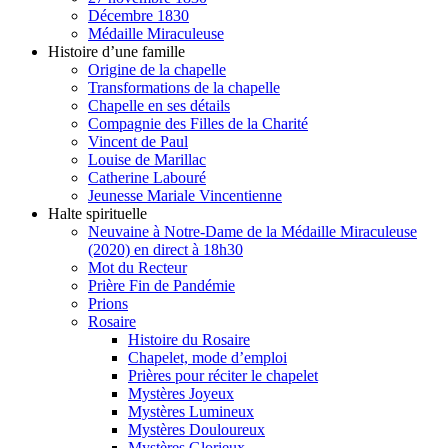
Décembre 1830
Médaille Miraculeuse
Histoire d’une famille
Origine de la chapelle
Transformations de la chapelle
Chapelle en ses détails
Compagnie des Filles de la Charité
Vincent de Paul
Louise de Marillac
Catherine Labouré
Jeunesse Mariale Vincentienne
Halte spirituelle
Neuvaine à Notre-Dame de la Médaille Miraculeuse
(2020) en direct à 18h30
Mot du Recteur
Prière Fin de Pandémie
Prions
Rosaire
Histoire du Rosaire
Chapelet, mode d’emploi
Prières pour réciter le chapelet
Mystères Joyeux
Mystères Lumineux
Mystères Douloureux
Mystères Glorieux