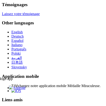
Témoignages
Laissez votre témoignage
Other languages
English
Deutsch
Español
Italiano
Português
Polski
العربية
日本語
Slovensky
Application mobile
Téléchargez notre application mobile Médaille Miraculeuse.
Liens amis