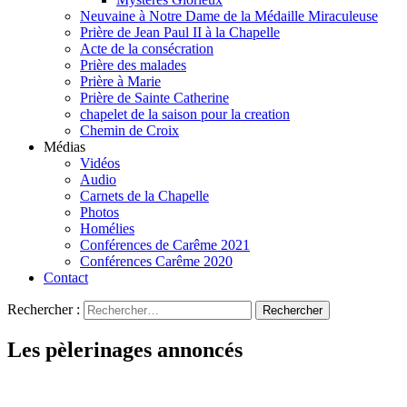
Neuvaine à Notre Dame de la Médaille Miraculeuse
Prière de Jean Paul II à la Chapelle
Acte de la consécration
Prière des malades
Prière à Marie
Prière de Sainte Catherine
chapelet de la saison pour la creation
Chemin de Croix
Médias
Vidéos
Audio
Carnets de la Chapelle
Photos
Homélies
Conférences de Carême 2021
Conférences Carême 2020
Contact
Rechercher :
Les pèlerinages annoncés