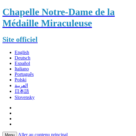
Chapelle Notre-Dame de la
Médaille Miraculeuse
Site officiel
English
Deutsch
Español
Italiano
Português
Polski
العربية
日本語
Slovensky
Aller au contenu principal
Menu