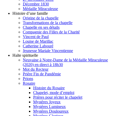
Décembre 1830
Médaille Miraculeuse
Histoire d’une famille
Origine de la chapelle
Transformations de la chapelle
Chapelle en ses détails
Compagnie des Filles de la Charité
Vincent de Paul
Louise de Marillac
Catherine Labouré
Jeunesse Mariale Vincentienne
Halte spirituelle
Neuvaine à Notre-Dame de la Médaille Miraculeuse
(2020) en direct à 18h30
Mot du Recteur
Prière Fin de Pandémie
Prions
Rosaire
Histoire du Rosaire
Chapelet, mode d’emploi
Prières pour réciter le chapelet
Mystères Joyeux
Mystères Lumineux
Mystères Douloureux
Mystères Glorieux