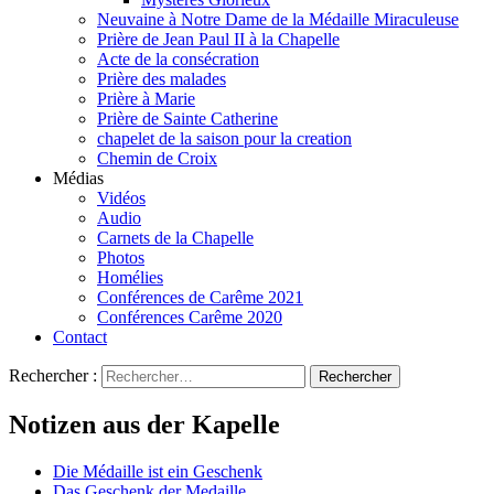
Neuvaine à Notre Dame de la Médaille Miraculeuse
Prière de Jean Paul II à la Chapelle
Acte de la consécration
Prière des malades
Prière à Marie
Prière de Sainte Catherine
chapelet de la saison pour la creation
Chemin de Croix
Médias
Vidéos
Audio
Carnets de la Chapelle
Photos
Homélies
Conférences de Carême 2021
Conférences Carême 2020
Contact
Rechercher :
Notizen aus der Kapelle
Die Médaille ist ein Geschenk
Das Geschenk der Medaille