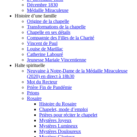
Décembre 1830
Médaille Miraculeuse
Histoire d’une famille
Origine de la chapelle
Transformations de la chapelle
Chapelle en ses détails
Compagnie des Filles de la Charité
Vincent de Paul
Louise de Marillac
Catherine Labouré
Jeunesse Mariale Vincentienne
Halte spirituelle
Neuvaine à Notre-Dame de la Médaille Miraculeuse
(2020) en direct à 18h30
Mot du Recteur
Prière Fin de Pandémie
Prions
Rosaire
Histoire du Rosaire
Chapelet, mode d’emploi
Prières pour réciter le chapelet
Mystères Joyeux
Mystères Lumineux
Mystères Douloureux
Mystères Glorieux