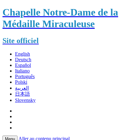
Chapelle Notre-Dame de la
Médaille Miraculeuse
Site officiel
English
Deutsch
Español
Italiano
Português
Polski
العربية
日本語
Slovensky
Aller au contenu principal
Menu