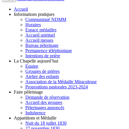
Accueil
Informations pratiques
Communiqué NDMM
Horaires
Espace médailles
Accueil spirituel
Accueil messes
Bureau pèlerinage
Permanence téléphonique
Intentions de prière
La Chapelle aujourd’hui
Equipe
Groupes de prières
Atelier des enfants
Association de la Médaille Miraculeuse
Propositions pastorales 2023-2024
Faire pèlerinage
Demande de réservation
Accueil des groupes
Pèlerinages annoncés
Indulgence
Apparitions et Médaille
Nuit du 18 juillet 1830
27 novembre 1830