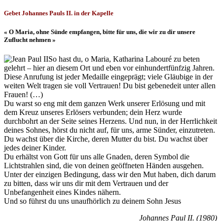
Gebet Johannes Pauls II. in der Kapelle
« O Maria, ohne Sünde empfangen, bitte für uns, die wir zu dir unsere
Zuflucht nehmen »
So hast du, o Maria, Katharina Labouré zu beten
gelehrt – hier an diesem Ort und eben vor einhundertfünfzig Jahren.
Diese Anrufung ist jeder Medaille eingeprägt; viele Gläubige in der
weiten Welt tragen sie voll Vertrauen! Du bist gebenedeit unter allen
Frauen! (…)
Du warst so eng mit dem ganzen Werk unserer Erlösung und mit
dem Kreuz unseres Erlösers verbunden; dein Herz wurde
durchbohrt an der Seite seines Herzens. Und nun, in der Herrlichkeit
deines Sohnes, hörst du nicht auf, für uns, arme Sünder, einzutreten.
Du wachst über die Kirche, deren Mutter du bist. Du wachst über
jedes deiner Kinder.
Du erhältst von Gott für uns alle Gnaden, deren Symbol die
Lichtstrahlen sind, die von deinen geöffneten Händen ausgehen.
Unter der einzigen Bedingung, dass wir den Mut haben, dich darum
zu bitten, dass wir uns dir mit dem Vertrauen und der
Unbefangenheit eines Kindes nähern.
Und so führst du uns unaufhörlich zu deinem Sohn Jesus
Johannes Paul II. (1980)