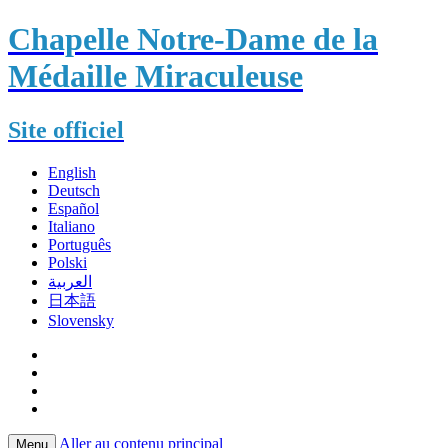
Chapelle Notre-Dame de la
Médaille Miraculeuse
Site officiel
English
Deutsch
Español
Italiano
Português
Polski
العربية
日本語
Slovensky
Aller au contenu principal
Menu