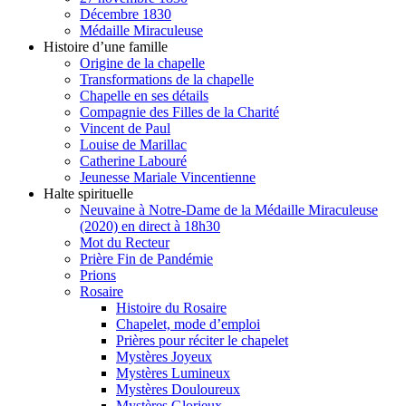
Décembre 1830
Médaille Miraculeuse
Histoire d’une famille
Origine de la chapelle
Transformations de la chapelle
Chapelle en ses détails
Compagnie des Filles de la Charité
Vincent de Paul
Louise de Marillac
Catherine Labouré
Jeunesse Mariale Vincentienne
Halte spirituelle
Neuvaine à Notre-Dame de la Médaille Miraculeuse
(2020) en direct à 18h30
Mot du Recteur
Prière Fin de Pandémie
Prions
Rosaire
Histoire du Rosaire
Chapelet, mode d’emploi
Prières pour réciter le chapelet
Mystères Joyeux
Mystères Lumineux
Mystères Douloureux
Mystères Glorieux