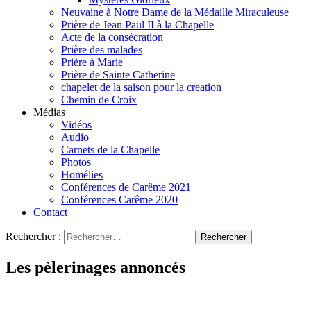
Neuvaine à Notre Dame de la Médaille Miraculeuse
Prière de Jean Paul II à la Chapelle
Acte de la consécration
Prière des malades
Prière à Marie
Prière de Sainte Catherine
chapelet de la saison pour la creation
Chemin de Croix
Médias
Vidéos
Audio
Carnets de la Chapelle
Photos
Homélies
Conférences de Carême 2021
Conférences Carême 2020
Contact
Rechercher :
Les pèlerinages annoncés