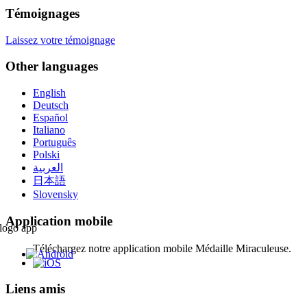
Témoignages
Laissez votre témoignage
Other languages
English
Deutsch
Español
Italiano
Português
Polski
العربية
日本語
Slovensky
Application mobile
Téléchargez notre application mobile Médaille Miraculeuse.
Liens amis