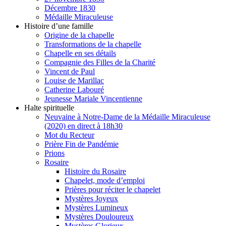
Décembre 1830
Médaille Miraculeuse
Histoire d’une famille
Origine de la chapelle
Transformations de la chapelle
Chapelle en ses détails
Compagnie des Filles de la Charité
Vincent de Paul
Louise de Marillac
Catherine Labouré
Jeunesse Mariale Vincentienne
Halte spirituelle
Neuvaine à Notre-Dame de la Médaille Miraculeuse
(2020) en direct à 18h30
Mot du Recteur
Prière Fin de Pandémie
Prions
Rosaire
Histoire du Rosaire
Chapelet, mode d’emploi
Prières pour réciter le chapelet
Mystères Joyeux
Mystères Lumineux
Mystères Douloureux
Mystères Glorieux