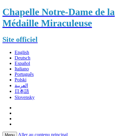
Chapelle Notre-Dame de la
Médaille Miraculeuse
Site officiel
English
Deutsch
Español
Italiano
Português
Polski
العربية
日本語
Slovensky
Aller au contenu principal
Menu