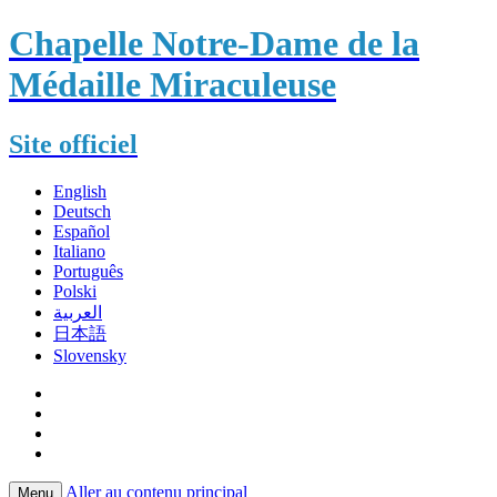
Chapelle Notre-Dame de la
Médaille Miraculeuse
Site officiel
English
Deutsch
Español
Italiano
Português
Polski
العربية
日本語
Slovensky
Aller au contenu principal
Menu