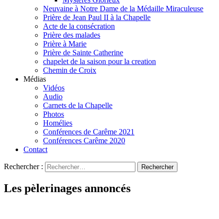
Neuvaine à Notre Dame de la Médaille Miraculeuse
Prière de Jean Paul II à la Chapelle
Acte de la consécration
Prière des malades
Prière à Marie
Prière de Sainte Catherine
chapelet de la saison pour la creation
Chemin de Croix
Médias
Vidéos
Audio
Carnets de la Chapelle
Photos
Homélies
Conférences de Carême 2021
Conférences Carême 2020
Contact
Rechercher :
Les pèlerinages annoncés