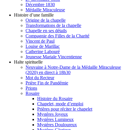
Décembre 1830
Médaille Miraculeuse
Histoire d’une famille
Origine de la chapelle
Transformations de la chapelle
Chapelle en ses détails
Compagnie des Filles de la Charité
Vincent de Paul
Louise de Marillac
Catherine Labouré
Jeunesse Mariale Vincentienne
Halte spirituelle
Neuvaine à Notre-Dame de la Médaille Miraculeuse
(2020) en direct à 18h30
Mot du Recteur
Prière Fin de Pandémie
Prions
Rosaire
Histoire du Rosaire
Chapelet, mode d’emploi
Prières pour réciter le chapelet
Mystères Joyeux
Mystères Lumineux
Mystères Douloureux
Mystères Glorieux