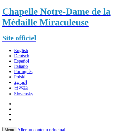
Chapelle Notre-Dame de la
Médaille Miraculeuse
Site officiel
English
Deutsch
Español
Italiano
Português
Polski
العربية
日本語
Slovensky
Aller au contenu principal
Menu