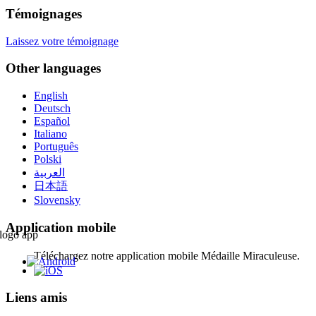
Témoignages
Laissez votre témoignage
Other languages
English
Deutsch
Español
Italiano
Português
Polski
العربية
日本語
Slovensky
Application mobile
Téléchargez notre application mobile Médaille Miraculeuse.
Liens amis