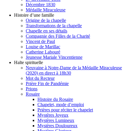
Décembre 1830
Médaille Miraculeuse
Histoire d’une famille
Origine de la chapelle
Transformations de la chapelle
Chapelle en ses détails
Compagnie des Filles de la Charité
Vincent de Paul
Louise de Marillac
Catherine Labouré
Jeunesse Mariale Vincentienne
Halte spirituelle
Neuvaine à Notre-Dame de la Médaille Miraculeuse
(2020) en direct à 18h30
Mot du Recteur
Prière Fin de Pandémie
Prions
Rosaire
Histoire du Rosaire
Chapelet, mode d’emploi
Prières pour réciter le chapelet
Mystères Joyeux
Mystères Lumineux
Mystères Douloureux
Mystères Glorieux