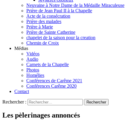
Neuvaine à Notre Dame de la Médaille Miraculeuse
Prière de Jean Paul II à la Chapelle
Acte de la consécration
Prière des malades
Prière à Marie
Prière de Sainte Catherine
chapelet de la saison pour la creation
Chemin de Croix
Médias
Vidéos
Audio
Carnets de la Chapelle
Photos
Homélies
Conférences de Carême 2021
Conférences Carême 2020
Contact
Rechercher :
Les pèlerinages annoncés