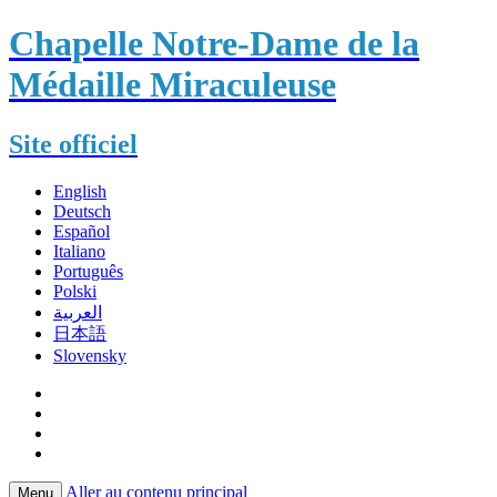
Chapelle Notre-Dame de la
Médaille Miraculeuse
Site officiel
English
Deutsch
Español
Italiano
Português
Polski
العربية
日本語
Slovensky
Aller au contenu principal
Menu