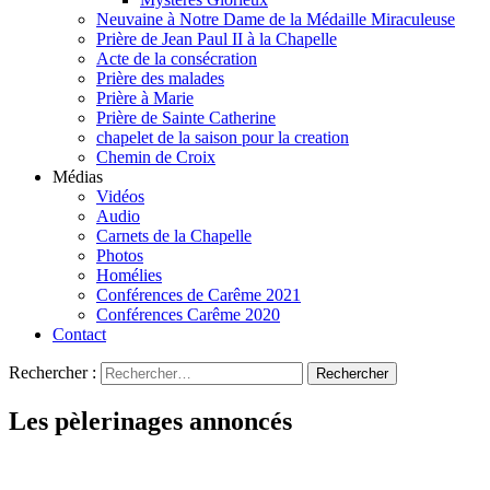
Neuvaine à Notre Dame de la Médaille Miraculeuse
Prière de Jean Paul II à la Chapelle
Acte de la consécration
Prière des malades
Prière à Marie
Prière de Sainte Catherine
chapelet de la saison pour la creation
Chemin de Croix
Médias
Vidéos
Audio
Carnets de la Chapelle
Photos
Homélies
Conférences de Carême 2021
Conférences Carême 2020
Contact
Rechercher :
Les pèlerinages annoncés