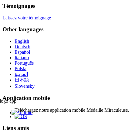
Témoignages
Laissez votre témoignage
Other languages
English
Deutsch
Español
Italiano
Português
Polski
العربية
日本語
Slovensky
Application mobile
Téléchargez notre application mobile Médaille Miraculeuse.
Liens amis