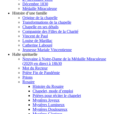
Décembre 1830
Médaille Miraculeuse
Histoire d’une famille
Origine de la chapelle
Transformations de la chapelle
Chapelle en ses détails
Compagnie des Filles de la Charité
Vincent de Paul
Louise de Marillac
Catherine Labouré
Jeunesse Mariale Vincentienne
Halte spirituelle
Neuvaine à Notre-Dame de la Médaille Miraculeuse
(2020) en direct à 18h30
Mot du Recteur
Prière Fin de Pandémie
Prions
Rosaire
Histoire du Rosaire
Chapelet, mode d’emploi
Prières pour réciter le chapelet
Mystères Joyeux
Mystères Lumineux
Mystères Douloureux
Mystères Glorieux