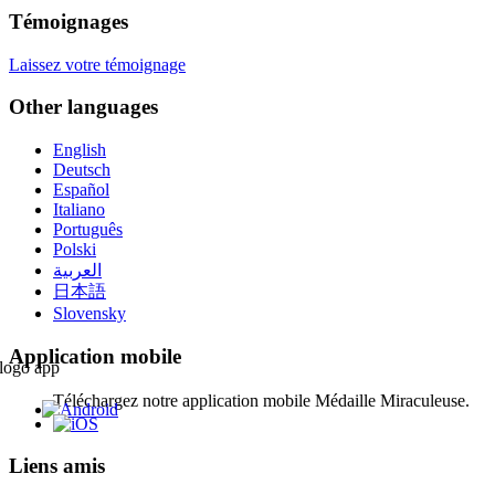
Témoignages
Laissez votre témoignage
Other languages
English
Deutsch
Español
Italiano
Português
Polski
العربية
日本語
Slovensky
Application mobile
Téléchargez notre application mobile Médaille Miraculeuse.
Liens amis