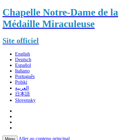
Chapelle Notre-Dame de la
Médaille Miraculeuse
Site officiel
English
Deutsch
Español
Italiano
Português
Polski
العربية
日本語
Slovensky
Aller au contenu principal
Menu