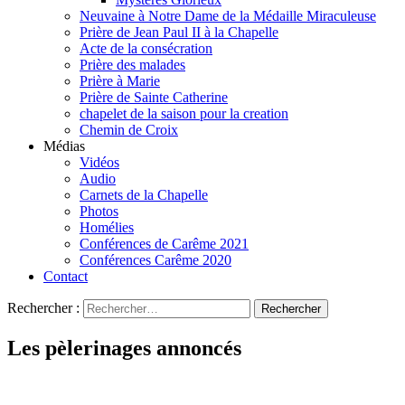
Neuvaine à Notre Dame de la Médaille Miraculeuse
Prière de Jean Paul II à la Chapelle
Acte de la consécration
Prière des malades
Prière à Marie
Prière de Sainte Catherine
chapelet de la saison pour la creation
Chemin de Croix
Médias
Vidéos
Audio
Carnets de la Chapelle
Photos
Homélies
Conférences de Carême 2021
Conférences Carême 2020
Contact
Rechercher :
Les pèlerinages annoncés