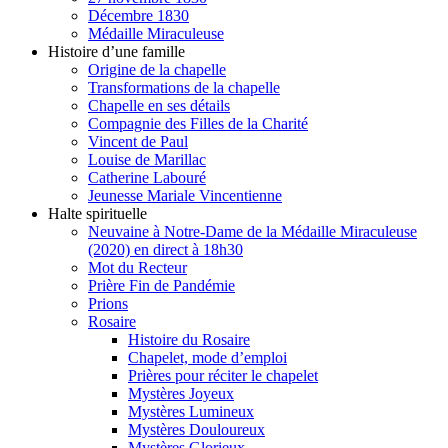
Décembre 1830
Médaille Miraculeuse
Histoire d’une famille
Origine de la chapelle
Transformations de la chapelle
Chapelle en ses détails
Compagnie des Filles de la Charité
Vincent de Paul
Louise de Marillac
Catherine Labouré
Jeunesse Mariale Vincentienne
Halte spirituelle
Neuvaine à Notre-Dame de la Médaille Miraculeuse
(2020) en direct à 18h30
Mot du Recteur
Prière Fin de Pandémie
Prions
Rosaire
Histoire du Rosaire
Chapelet, mode d’emploi
Prières pour réciter le chapelet
Mystères Joyeux
Mystères Lumineux
Mystères Douloureux
Mystères Glorieux