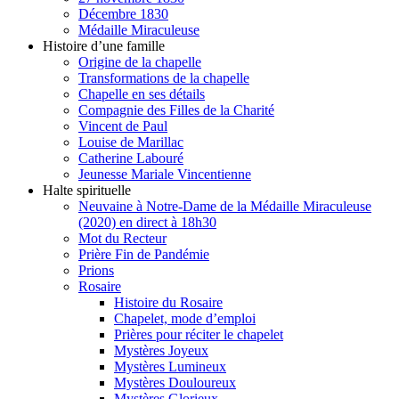
Décembre 1830
Médaille Miraculeuse
Histoire d’une famille
Origine de la chapelle
Transformations de la chapelle
Chapelle en ses détails
Compagnie des Filles de la Charité
Vincent de Paul
Louise de Marillac
Catherine Labouré
Jeunesse Mariale Vincentienne
Halte spirituelle
Neuvaine à Notre-Dame de la Médaille Miraculeuse
(2020) en direct à 18h30
Mot du Recteur
Prière Fin de Pandémie
Prions
Rosaire
Histoire du Rosaire
Chapelet, mode d’emploi
Prières pour réciter le chapelet
Mystères Joyeux
Mystères Lumineux
Mystères Douloureux
Mystères Glorieux