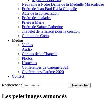
Neuvaine à Notre Dame de la Médaille Miraculeuse
Prière de Jean Paul II à la Chapelle
Acte de la consécration
Prière des malades
Prière à Marie
Prière de Sainte Catherine
chapelet de la saison pour la creation
Chemin de Croix
Médias
Vidéos
Audio
Carnets de la Chapelle
Photos
Homélies
Conférences de Carême 2021
Conférences Carême 2020
Contact
Rechercher :
Les pèlerinages annoncés