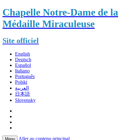
Chapelle Notre-Dame de la
Médaille Miraculeuse
Site officiel
English
Deutsch
Español
Italiano
Português
Polski
العربية
日本語
Slovensky
Aller au contenu principal
Menu