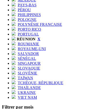
MEXIQUE
PAYS-BAS
PÉROU
PHILIPPINES
POLOGNE
POLYNÉSIE FRANÇAISE
PORTO RICO
PORTUGAL
RÉUNION
X
ROUMANIE
ROYAUME-UNI
SALVADOR
SÉNÉGAL
SINGAPOUR
SLOVAQUIE
SLOVÉNIE
TAÏWAN
TCHÈQUE, RÉPUBLIQUE
THAÏLANDE
UKRAINE
VIET NAM
Filtrer par mois