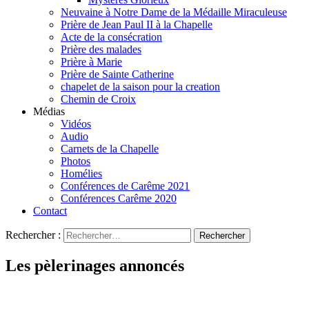
Neuvaine à Notre Dame de la Médaille Miraculeuse
Prière de Jean Paul II à la Chapelle
Acte de la consécration
Prière des malades
Prière à Marie
Prière de Sainte Catherine
chapelet de la saison pour la creation
Chemin de Croix
Médias
Vidéos
Audio
Carnets de la Chapelle
Photos
Homélies
Conférences de Carême 2021
Conférences Carême 2020
Contact
Rechercher :
Les pèlerinages annoncés