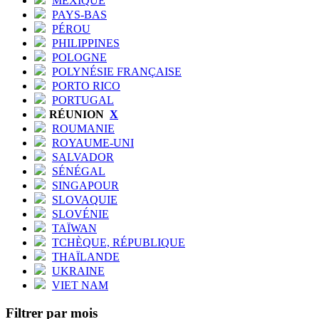
MEXIQUE
PAYS-BAS
PÉROU
PHILIPPINES
POLOGNE
POLYNÉSIE FRANÇAISE
PORTO RICO
PORTUGAL
RÉUNION
X
ROUMANIE
ROYAUME-UNI
SALVADOR
SÉNÉGAL
SINGAPOUR
SLOVAQUIE
SLOVÉNIE
TAÏWAN
TCHÈQUE, RÉPUBLIQUE
THAÏLANDE
UKRAINE
VIET NAM
Filtrer par mois