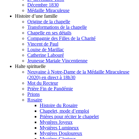
Décembre 1830
Médaille Miraculeuse
Histoire d’une famille
Origine de la chapelle
Transformations de la chapelle
Chapelle en ses détails
Compagnie des Filles de la Charité
Vincent de Paul
Louise de Marillac
Catherine Labouré
Jeunesse Mariale Vincentienne
Halte spirituelle
Neuvaine à Notre-Dame de la Médaille Miraculeuse
(2020) en direct à 18h30
Mot du Recteur
Prière Fin de Pandémie
Prions
Rosaire
Histoire du Rosaire
Chapelet, mode d’emploi
Prières pour réciter le chapelet
Mystères Joyeux
Mystères Lumineux
Mystères Douloureux
Mystères Glorieux