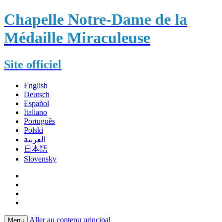
Chapelle Notre-Dame de la
Médaille Miraculeuse
Site officiel
English
Deutsch
Español
Italiano
Português
Polski
العربية
日本語
Slovensky
Aller au contenu principal
Menu