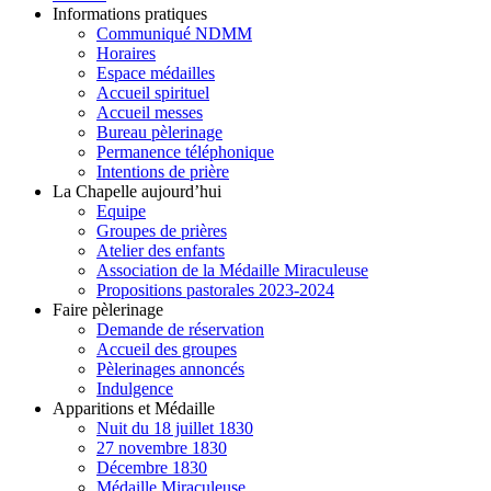
Informations pratiques
Communiqué NDMM
Horaires
Espace médailles
Accueil spirituel
Accueil messes
Bureau pèlerinage
Permanence téléphonique
Intentions de prière
La Chapelle aujourd’hui
Equipe
Groupes de prières
Atelier des enfants
Association de la Médaille Miraculeuse
Propositions pastorales 2023-2024
Faire pèlerinage
Demande de réservation
Accueil des groupes
Pèlerinages annoncés
Indulgence
Apparitions et Médaille
Nuit du 18 juillet 1830
27 novembre 1830
Décembre 1830
Médaille Miraculeuse