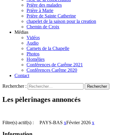
Prière des malades
Prière à Marie
Prière de Sainte Catherine
chapelet de la saison pour la creation
Chemin de Croix
Médias
Vidéos
Audio
Carnets de la Chapelle
Photos
Homélies
Conférences de Carême 2021
Conférences Carême 2020
Contact
Rechercher :
Les pèlerinages annoncés
Filtre(s) actif(s) :
PAYS-BAS
x
Février 2026
x
Information