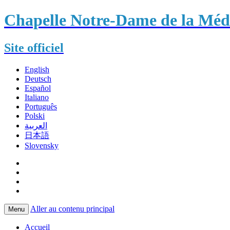
Chapelle Notre-Dame de la Méda
Site officiel
English
Deutsch
Español
Italiano
Português
Polski
العربية
日本語
Slovensky
Aller au contenu principal
Menu
Accueil