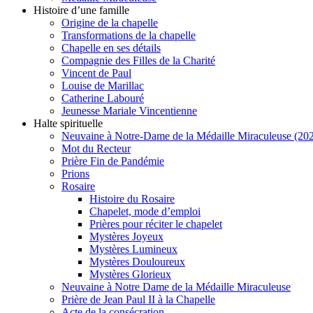
Histoire d’une famille
Origine de la chapelle
Transformations de la chapelle
Chapelle en ses détails
Compagnie des Filles de la Charité
Vincent de Paul
Louise de Marillac
Catherine Labouré
Jeunesse Mariale Vincentienne
Halte spirituelle
Neuvaine à Notre-Dame de la Médaille Miraculeuse (202
Mot du Recteur
Prière Fin de Pandémie
Prions
Rosaire
Histoire du Rosaire
Chapelet, mode d’emploi
Prières pour réciter le chapelet
Mystères Joyeux
Mystères Lumineux
Mystères Douloureux
Mystères Glorieux
Neuvaine à Notre Dame de la Médaille Miraculeuse
Prière de Jean Paul II à la Chapelle
Acte de la consécration