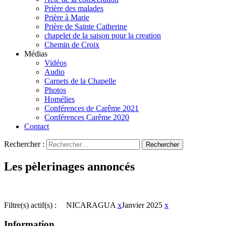
Prière des malades
Prière à Marie
Prière de Sainte Catherine
chapelet de la saison pour la creation
Chemin de Croix
Médias
Vidéos
Audio
Carnets de la Chapelle
Photos
Homélies
Conférences de Carême 2021
Conférences Carême 2020
Contact
Rechercher :
Les pèlerinages annoncés
Filtre(s) actif(s) :
NICARAGUA
x
Janvier 2025
x
Information