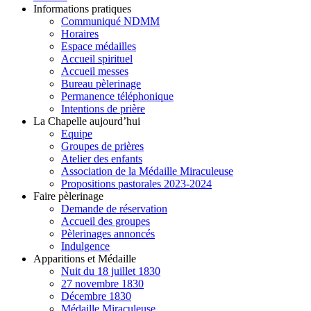
Informations pratiques
Communiqué NDMM
Horaires
Espace médailles
Accueil spirituel
Accueil messes
Bureau pèlerinage
Permanence téléphonique
Intentions de prière
La Chapelle aujourd’hui
Equipe
Groupes de prières
Atelier des enfants
Association de la Médaille Miraculeuse
Propositions pastorales 2023-2024
Faire pèlerinage
Demande de réservation
Accueil des groupes
Pèlerinages annoncés
Indulgence
Apparitions et Médaille
Nuit du 18 juillet 1830
27 novembre 1830
Décembre 1830
Médaille Miraculeuse