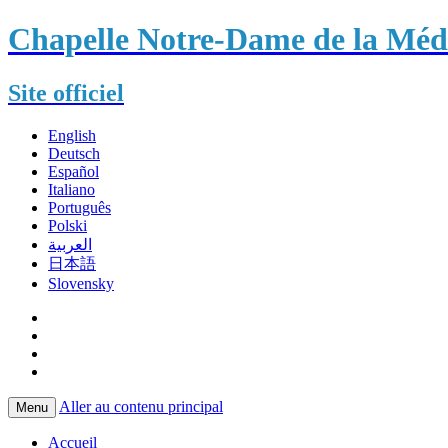
Chapelle Notre-Dame de la Méda
Site officiel
English
Deutsch
Español
Italiano
Português
Polski
العربية
日本語
Slovensky
Aller au contenu principal
Menu
Accueil