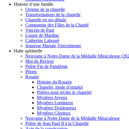
Histoire d’une famille
Origine de la chapelle
Transformations de la chapelle
Chapelle en ses détails
Compagnie des Filles de la Charité
Vincent de Paul
Louise de Marillac
Catherine Labouré
Jeunesse Mariale Vincentienne
Halte spirituelle
Neuvaine à Notre-Dame de la Médaille Miraculeuse (202
Mot du Recteur
Prière Fin de Pandémie
Prions
Rosaire
Histoire du Rosaire
Chapelet, mode d’emploi
Prières pour réciter le chapelet
Mystères Joyeux
Mystères Lumineux
Mystères Douloureux
Mystères Glorieux
Neuvaine à Notre Dame de la Médaille Miraculeuse
Prière de Jean Paul II à la Chapelle
Acte de la consécration