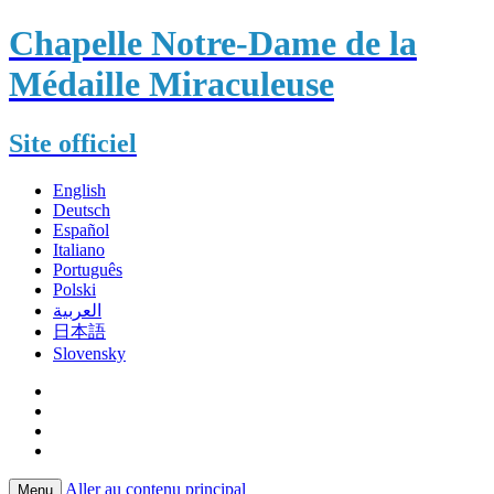
Chapelle Notre-Dame de la
Médaille Miraculeuse
Site officiel
English
Deutsch
Español
Italiano
Português
Polski
العربية
日本語
Slovensky
Aller au contenu principal
Menu