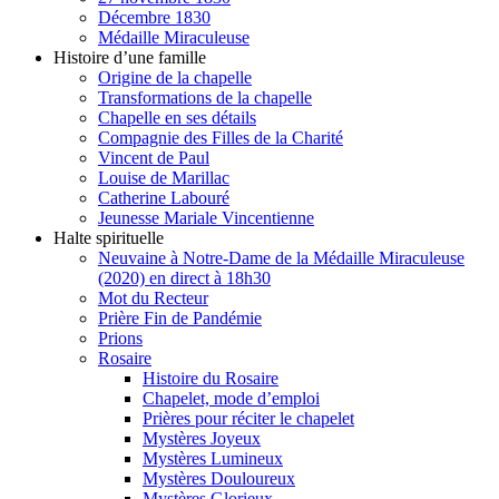
Décembre 1830
Médaille Miraculeuse
Histoire d’une famille
Origine de la chapelle
Transformations de la chapelle
Chapelle en ses détails
Compagnie des Filles de la Charité
Vincent de Paul
Louise de Marillac
Catherine Labouré
Jeunesse Mariale Vincentienne
Halte spirituelle
Neuvaine à Notre-Dame de la Médaille Miraculeuse
(2020) en direct à 18h30
Mot du Recteur
Prière Fin de Pandémie
Prions
Rosaire
Histoire du Rosaire
Chapelet, mode d’emploi
Prières pour réciter le chapelet
Mystères Joyeux
Mystères Lumineux
Mystères Douloureux
Mystères Glorieux