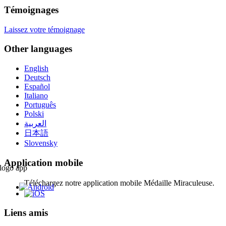
Témoignages
Laissez votre témoignage
Other languages
English
Deutsch
Español
Italiano
Português
Polski
العربية
日本語
Slovensky
Application mobile
Téléchargez notre application mobile Médaille Miraculeuse.
Liens amis