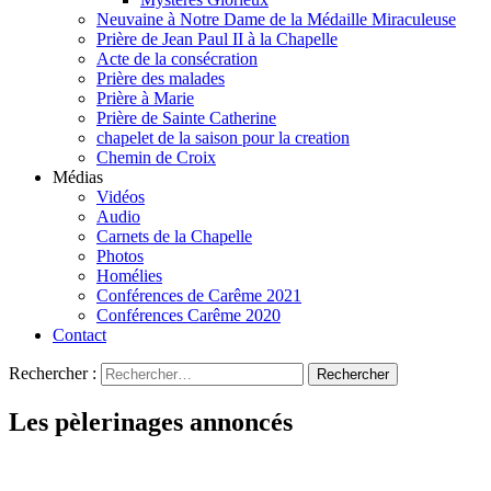
Neuvaine à Notre Dame de la Médaille Miraculeuse
Prière de Jean Paul II à la Chapelle
Acte de la consécration
Prière des malades
Prière à Marie
Prière de Sainte Catherine
chapelet de la saison pour la creation
Chemin de Croix
Médias
Vidéos
Audio
Carnets de la Chapelle
Photos
Homélies
Conférences de Carême 2021
Conférences Carême 2020
Contact
Rechercher :
Les pèlerinages annoncés