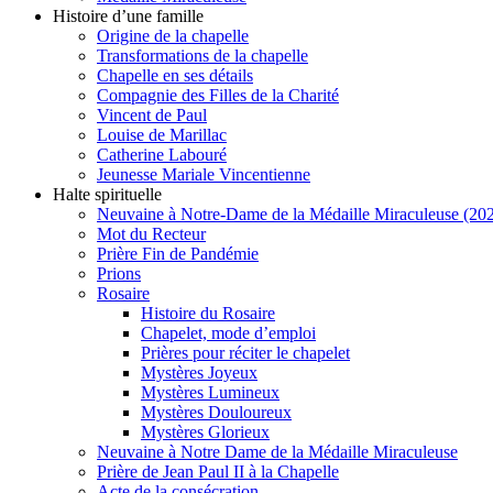
Histoire d’une famille
Origine de la chapelle
Transformations de la chapelle
Chapelle en ses détails
Compagnie des Filles de la Charité
Vincent de Paul
Louise de Marillac
Catherine Labouré
Jeunesse Mariale Vincentienne
Halte spirituelle
Neuvaine à Notre-Dame de la Médaille Miraculeuse (202
Mot du Recteur
Prière Fin de Pandémie
Prions
Rosaire
Histoire du Rosaire
Chapelet, mode d’emploi
Prières pour réciter le chapelet
Mystères Joyeux
Mystères Lumineux
Mystères Douloureux
Mystères Glorieux
Neuvaine à Notre Dame de la Médaille Miraculeuse
Prière de Jean Paul II à la Chapelle
Acte de la consécration