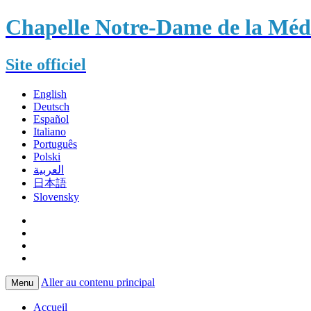
Chapelle Notre-Dame de la Méda
Site officiel
English
Deutsch
Español
Italiano
Português
Polski
العربية
日本語
Slovensky
Aller au contenu principal
Menu
Accueil