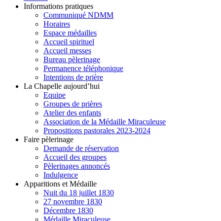
Informations pratiques
Communiqué NDMM
Horaires
Espace médailles
Accueil spirituel
Accueil messes
Bureau pèlerinage
Permanence téléphonique
Intentions de prière
La Chapelle aujourd’hui
Equipe
Groupes de prières
Atelier des enfants
Association de la Médaille Miraculeuse
Propositions pastorales 2023-2024
Faire pèlerinage
Demande de réservation
Accueil des groupes
Pèlerinages annoncés
Indulgence
Apparitions et Médaille
Nuit du 18 juillet 1830
27 novembre 1830
Décembre 1830
Médaille Miraculeuse