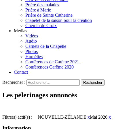
Prière des malades
Prière à Marie
Prière de Sainte Catherine
chapelet de la saison pour la creation
Chemin de Croix
Médias
Vidéos
Audio
Carnets de la Chapelle
Photos
Homélies
Conférences de Carême 2021
Conférences Carême 2020
Contact
Rechercher :
Les pèlerinages annoncés
Filtre(s) actif(s) :
NOUVELLE-ZÉLANDE
x
Mai 2026
x
Information