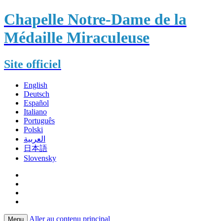
Chapelle Notre-Dame de la
Médaille Miraculeuse
Site officiel
English
Deutsch
Español
Italiano
Português
Polski
العربية
日本語
Slovensky
Aller au contenu principal
Menu