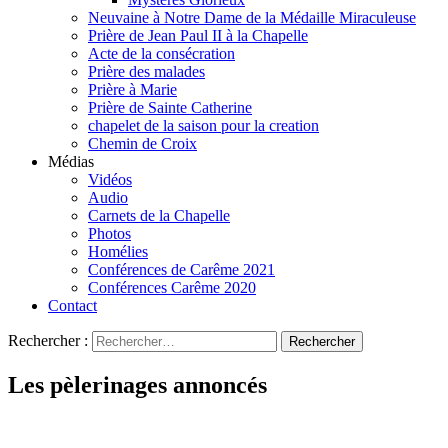
Neuvaine à Notre Dame de la Médaille Miraculeuse
Prière de Jean Paul II à la Chapelle
Acte de la consécration
Prière des malades
Prière à Marie
Prière de Sainte Catherine
chapelet de la saison pour la creation
Chemin de Croix
Médias
Vidéos
Audio
Carnets de la Chapelle
Photos
Homélies
Conférences de Carême 2021
Conférences Carême 2020
Contact
Rechercher :
Les pèlerinages annoncés