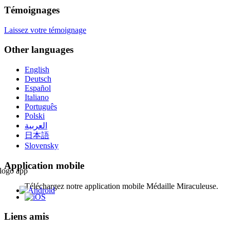
Témoignages
Laissez votre témoignage
Other languages
English
Deutsch
Español
Italiano
Português
Polski
العربية
日本語
Slovensky
Application mobile
Téléchargez notre application mobile Médaille Miraculeuse.
Liens amis