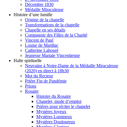
Décembre 1830
Médaille Miraculeuse
Histoire d’une famille
Origine de la chapelle
Transformations de la chapelle
Chapelle en ses détails
Compagnie des Filles de la Charité
Vincent de Paul
Louise de Marillac
Catherine Labouré
Jeunesse Mariale Vincentienne
Halte spirituelle
Neuvaine à Notre-Dame de la Médaille Miraculeuse
(2020) en direct à 18h30
Mot du Recteur
Prière Fin de Pandémie
Prions
Rosaire
Histoire du Rosaire
Chapelet, mode d’emploi
Prières pour réciter le chapelet
Mystères Joyeux
Mystères Lumineux
Mystères Douloureux
Mystères Glorieux