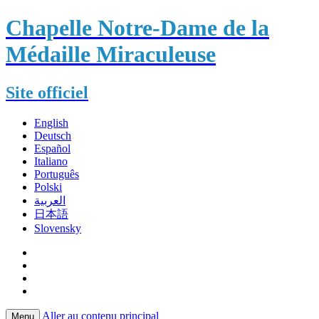
Chapelle Notre-Dame de la
Médaille Miraculeuse
Site officiel
English
Deutsch
Español
Italiano
Português
Polski
العربية
日本語
Slovensky
Aller au contenu principal
Menu