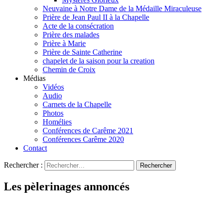
Neuvaine à Notre Dame de la Médaille Miraculeuse
Prière de Jean Paul II à la Chapelle
Acte de la consécration
Prière des malades
Prière à Marie
Prière de Sainte Catherine
chapelet de la saison pour la creation
Chemin de Croix
Médias
Vidéos
Audio
Carnets de la Chapelle
Photos
Homélies
Conférences de Carême 2021
Conférences Carême 2020
Contact
Rechercher :
Les pèlerinages annoncés