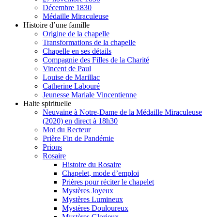
Décembre 1830
Médaille Miraculeuse
Histoire d’une famille
Origine de la chapelle
Transformations de la chapelle
Chapelle en ses détails
Compagnie des Filles de la Charité
Vincent de Paul
Louise de Marillac
Catherine Labouré
Jeunesse Mariale Vincentienne
Halte spirituelle
Neuvaine à Notre-Dame de la Médaille Miraculeuse
(2020) en direct à 18h30
Mot du Recteur
Prière Fin de Pandémie
Prions
Rosaire
Histoire du Rosaire
Chapelet, mode d’emploi
Prières pour réciter le chapelet
Mystères Joyeux
Mystères Lumineux
Mystères Douloureux
Mystères Glorieux