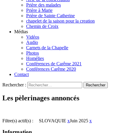
Prière des malades
Prière à Marie
Prière de Sainte Catherine
chapelet de la saison pour la creation
Chemin de Croix
Médias
Vidéos
Audio
Carnets de la Chapelle
Photos
Homélies
Conférences de Carême 2021
Conférences Carême 2020
Contact
Rechercher :
Les pèlerinages annoncés
Filtre(s) actif(s) :
SLOVAQUIE
x
Juin 2025
x
Information