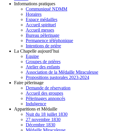
Informations pratiques
Communiqué NDMM
Horaires
Espace médailles
Accueil spirituel
Accueil messes
Bureau pèlerinage
Permanence téléphonique
Intentions de prière
La Chapelle aujourd’hui
Equipe
Groupes de prières
Atelier des enfants
Association de la Médaille Miraculeuse
Propositions pastorales 2023-2024
Faire pèlerinage
Demande de réservation
Accueil des groupes
Pèlerinages annoncés
Indulgence
Apparitions et Médaille
Nuit du 18 juillet 1830
27 novembre 1830
Décembre 1830
Médaille Miraculeuse