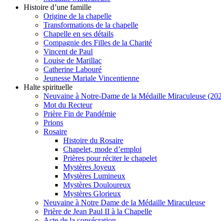
Histoire d’une famille
Origine de la chapelle
Transformations de la chapelle
Chapelle en ses détails
Compagnie des Filles de la Charité
Vincent de Paul
Louise de Marillac
Catherine Labouré
Jeunesse Mariale Vincentienne
Halte spirituelle
Neuvaine à Notre-Dame de la Médaille Miraculeuse (202
Mot du Recteur
Prière Fin de Pandémie
Prions
Rosaire
Histoire du Rosaire
Chapelet, mode d’emploi
Prières pour réciter le chapelet
Mystères Joyeux
Mystères Lumineux
Mystères Douloureux
Mystères Glorieux
Neuvaine à Notre Dame de la Médaille Miraculeuse
Prière de Jean Paul II à la Chapelle
Acte de la consécration