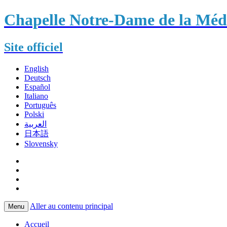
Chapelle Notre-Dame de la Méda
Site officiel
English
Deutsch
Español
Italiano
Português
Polski
العربية
日本語
Slovensky
Aller au contenu principal
Menu
Accueil