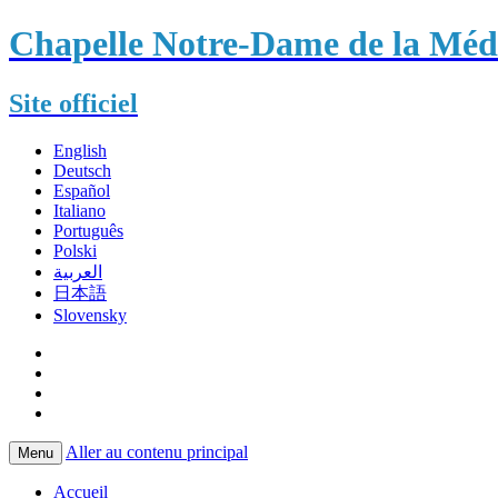
Chapelle Notre-Dame de la Méda
Site officiel
English
Deutsch
Español
Italiano
Português
Polski
العربية
日本語
Slovensky
Aller au contenu principal
Menu
Accueil