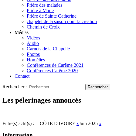
Prière des malades
Prière à Marie
Prière de Sainte Catherine
chapelet de la saison pour la creation
Chemin de Croix
Médias
Vidéos
Audio
Carnets de la Chapelle
Photos
Homélies
Conférences de Carême 2021
Conférences Carême 2020
Contact
Rechercher :
Les pèlerinages annoncés
Filtre(s) actif(s) :
CÔTE D'IVOIRE
x
Juin 2025
x
Information