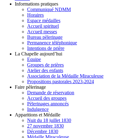
Informations pratiques
Communiqué NDMM
Horaires
Espace médailles
Accueil spirituel
Accueil messes
Bureau pèlerinage
Permanence téléphonique
Intentions de prière
La Chapelle aujourd’hui
Equipe
Groupes de prières
Atelier des enfants
Association de la Médaille Miraculeuse
Propositions pastorales 2023-2024
Faire pèlerinage
Demande de réservation
Accueil des groupes
Pèlerinages annoncés
Indulgence
Apparitions et Médaille
Nuit du 18 juillet 1830
27 novembre 1830
Décembre 1830
Médaille Miraculeuse