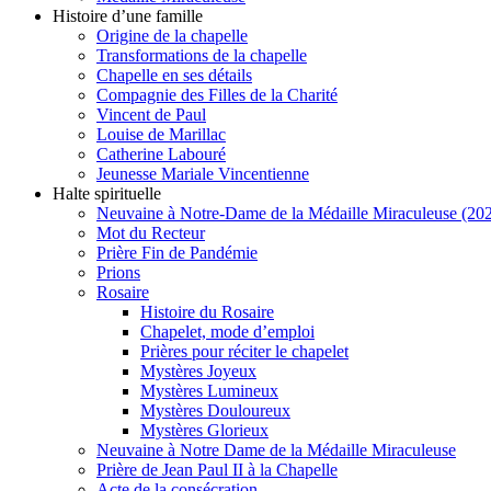
Histoire d’une famille
Origine de la chapelle
Transformations de la chapelle
Chapelle en ses détails
Compagnie des Filles de la Charité
Vincent de Paul
Louise de Marillac
Catherine Labouré
Jeunesse Mariale Vincentienne
Halte spirituelle
Neuvaine à Notre-Dame de la Médaille Miraculeuse (202
Mot du Recteur
Prière Fin de Pandémie
Prions
Rosaire
Histoire du Rosaire
Chapelet, mode d’emploi
Prières pour réciter le chapelet
Mystères Joyeux
Mystères Lumineux
Mystères Douloureux
Mystères Glorieux
Neuvaine à Notre Dame de la Médaille Miraculeuse
Prière de Jean Paul II à la Chapelle
Acte de la consécration