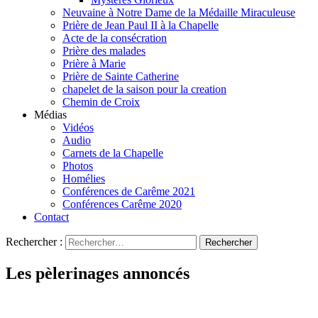
Neuvaine à Notre Dame de la Médaille Miraculeuse
Prière de Jean Paul II à la Chapelle
Acte de la consécration
Prière des malades
Prière à Marie
Prière de Sainte Catherine
chapelet de la saison pour la creation
Chemin de Croix
Médias
Vidéos
Audio
Carnets de la Chapelle
Photos
Homélies
Conférences de Carême 2021
Conférences Carême 2020
Contact
Rechercher :
Les pèlerinages annoncés