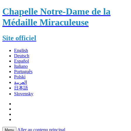
Chapelle Notre-Dame de la
Médaille Miraculeuse
Site officiel
English
Deutsch
Español
Italiano
Português
Polski
العربية
日本語
Slovensky
Aller au contenu principal
Menu