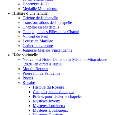
Décembre 1830
Médaille Miraculeuse
Histoire d’une famille
Origine de la chapelle
Transformations de la chapelle
Chapelle en ses détails
Compagnie des Filles de la Charité
Vincent de Paul
Louise de Marillac
Catherine Labouré
Jeunesse Mariale Vincentienne
Halte spirituelle
Neuvaine à Notre-Dame de la Médaille Miraculeuse
(2020) en direct à 18h30
Mot du Recteur
Prière Fin de Pandémie
Prions
Rosaire
Histoire du Rosaire
Chapelet, mode d’emploi
Prières pour réciter le chapelet
Mystères Joyeux
Mystères Lumineux
Mystères Douloureux
Mystères Glorieux