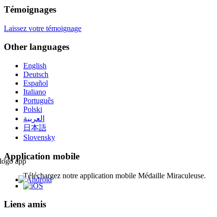
Témoignages
Laissez votre témoignage
Other languages
English
Deutsch
Español
Italiano
Português
Polski
العربية
日本語
Slovensky
Application mobile
Téléchargez notre application mobile Médaille Miraculeuse.
Liens amis