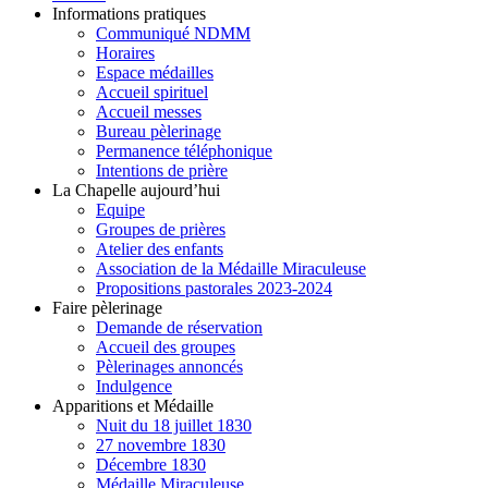
Informations pratiques
Communiqué NDMM
Horaires
Espace médailles
Accueil spirituel
Accueil messes
Bureau pèlerinage
Permanence téléphonique
Intentions de prière
La Chapelle aujourd’hui
Equipe
Groupes de prières
Atelier des enfants
Association de la Médaille Miraculeuse
Propositions pastorales 2023-2024
Faire pèlerinage
Demande de réservation
Accueil des groupes
Pèlerinages annoncés
Indulgence
Apparitions et Médaille
Nuit du 18 juillet 1830
27 novembre 1830
Décembre 1830
Médaille Miraculeuse