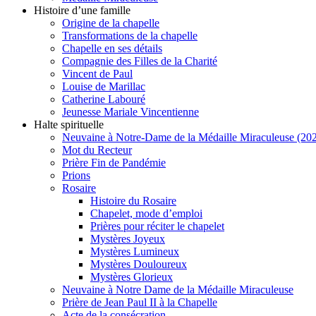
Histoire d’une famille
Origine de la chapelle
Transformations de la chapelle
Chapelle en ses détails
Compagnie des Filles de la Charité
Vincent de Paul
Louise de Marillac
Catherine Labouré
Jeunesse Mariale Vincentienne
Halte spirituelle
Neuvaine à Notre-Dame de la Médaille Miraculeuse (202
Mot du Recteur
Prière Fin de Pandémie
Prions
Rosaire
Histoire du Rosaire
Chapelet, mode d’emploi
Prières pour réciter le chapelet
Mystères Joyeux
Mystères Lumineux
Mystères Douloureux
Mystères Glorieux
Neuvaine à Notre Dame de la Médaille Miraculeuse
Prière de Jean Paul II à la Chapelle
Acte de la consécration