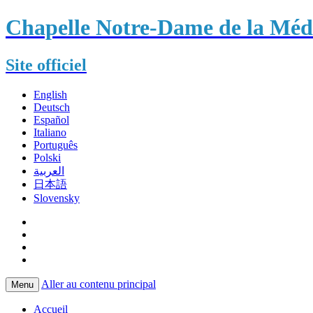
Chapelle Notre-Dame de la Méda
Site officiel
English
Deutsch
Español
Italiano
Português
Polski
العربية
日本語
Slovensky
Aller au contenu principal
Menu
Accueil