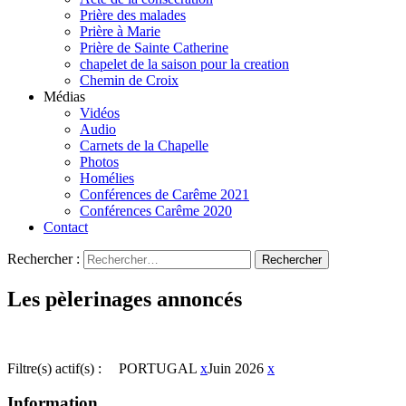
Prière des malades
Prière à Marie
Prière de Sainte Catherine
chapelet de la saison pour la creation
Chemin de Croix
Médias
Vidéos
Audio
Carnets de la Chapelle
Photos
Homélies
Conférences de Carême 2021
Conférences Carême 2020
Contact
Rechercher :
Les pèlerinages annoncés
Filtre(s) actif(s) :
PORTUGAL
x
Juin 2026
x
Information