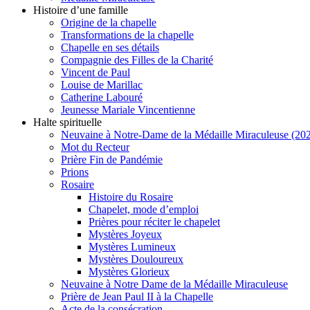
Histoire d’une famille
Origine de la chapelle
Transformations de la chapelle
Chapelle en ses détails
Compagnie des Filles de la Charité
Vincent de Paul
Louise de Marillac
Catherine Labouré
Jeunesse Mariale Vincentienne
Halte spirituelle
Neuvaine à Notre-Dame de la Médaille Miraculeuse (202
Mot du Recteur
Prière Fin de Pandémie
Prions
Rosaire
Histoire du Rosaire
Chapelet, mode d’emploi
Prières pour réciter le chapelet
Mystères Joyeux
Mystères Lumineux
Mystères Douloureux
Mystères Glorieux
Neuvaine à Notre Dame de la Médaille Miraculeuse
Prière de Jean Paul II à la Chapelle
Acte de la consécration