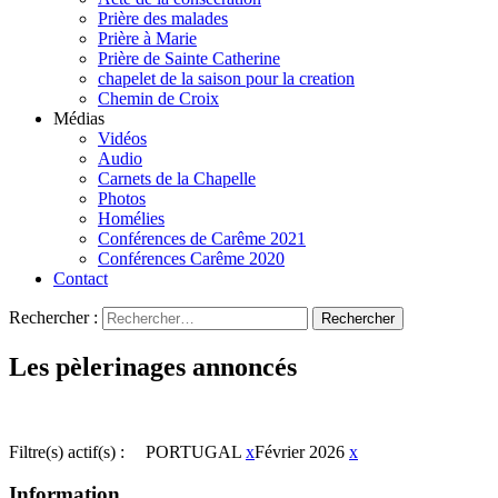
Prière des malades
Prière à Marie
Prière de Sainte Catherine
chapelet de la saison pour la creation
Chemin de Croix
Médias
Vidéos
Audio
Carnets de la Chapelle
Photos
Homélies
Conférences de Carême 2021
Conférences Carême 2020
Contact
Rechercher :
Les pèlerinages annoncés
Filtre(s) actif(s) :
PORTUGAL
x
Février 2026
x
Information