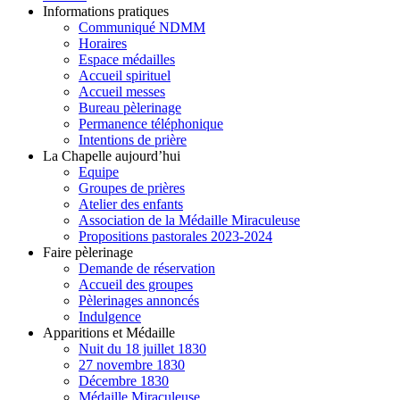
Informations pratiques
Communiqué NDMM
Horaires
Espace médailles
Accueil spirituel
Accueil messes
Bureau pèlerinage
Permanence téléphonique
Intentions de prière
La Chapelle aujourd’hui
Equipe
Groupes de prières
Atelier des enfants
Association de la Médaille Miraculeuse
Propositions pastorales 2023-2024
Faire pèlerinage
Demande de réservation
Accueil des groupes
Pèlerinages annoncés
Indulgence
Apparitions et Médaille
Nuit du 18 juillet 1830
27 novembre 1830
Décembre 1830
Médaille Miraculeuse