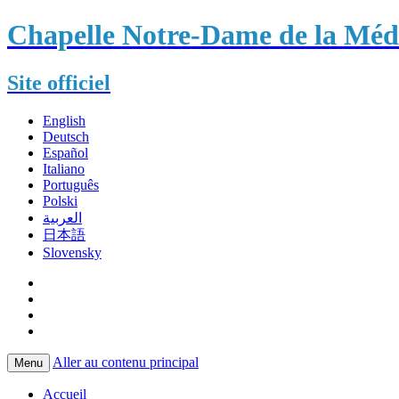
Chapelle Notre-Dame de la Méda
Site officiel
English
Deutsch
Español
Italiano
Português
Polski
العربية
日本語
Slovensky
Aller au contenu principal
Menu
Accueil