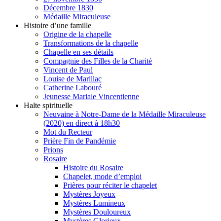
Décembre 1830
Médaille Miraculeuse
Histoire d’une famille
Origine de la chapelle
Transformations de la chapelle
Chapelle en ses détails
Compagnie des Filles de la Charité
Vincent de Paul
Louise de Marillac
Catherine Labouré
Jeunesse Mariale Vincentienne
Halte spirituelle
Neuvaine à Notre-Dame de la Médaille Miraculeuse
(2020) en direct à 18h30
Mot du Recteur
Prière Fin de Pandémie
Prions
Rosaire
Histoire du Rosaire
Chapelet, mode d’emploi
Prières pour réciter le chapelet
Mystères Joyeux
Mystères Lumineux
Mystères Douloureux
Mystères Glorieux