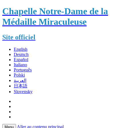
Chapelle Notre-Dame de la
Médaille Miraculeuse
Site officiel
English
Deutsch
Español
Italiano
Português
Polski
العربية
日本語
Slovensky
Aller au contenu principal
Menu