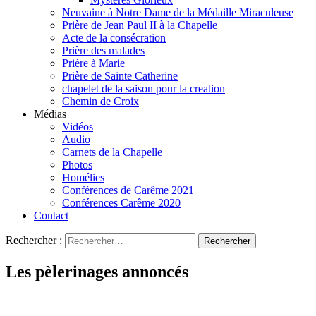
Neuvaine à Notre Dame de la Médaille Miraculeuse
Prière de Jean Paul II à la Chapelle
Acte de la consécration
Prière des malades
Prière à Marie
Prière de Sainte Catherine
chapelet de la saison pour la creation
Chemin de Croix
Médias
Vidéos
Audio
Carnets de la Chapelle
Photos
Homélies
Conférences de Carême 2021
Conférences Carême 2020
Contact
Rechercher :
Les pèlerinages annoncés