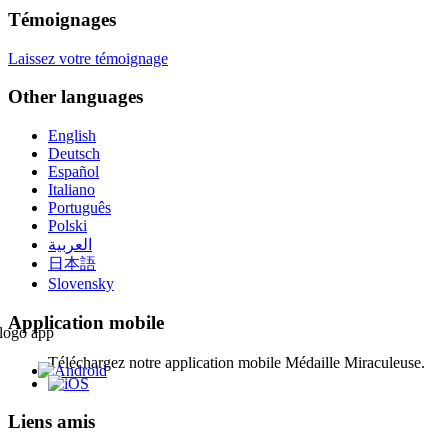
Témoignages
Laissez votre témoignage
Other languages
English
Deutsch
Español
Italiano
Português
Polski
العربية
日本語
Slovensky
Application mobile
Téléchargez notre application mobile Médaille Miraculeuse.
Liens amis