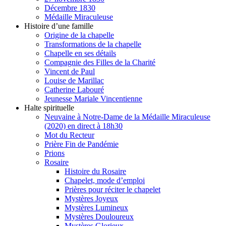
Décembre 1830
Médaille Miraculeuse
Histoire d’une famille
Origine de la chapelle
Transformations de la chapelle
Chapelle en ses détails
Compagnie des Filles de la Charité
Vincent de Paul
Louise de Marillac
Catherine Labouré
Jeunesse Mariale Vincentienne
Halte spirituelle
Neuvaine à Notre-Dame de la Médaille Miraculeuse
(2020) en direct à 18h30
Mot du Recteur
Prière Fin de Pandémie
Prions
Rosaire
Histoire du Rosaire
Chapelet, mode d’emploi
Prières pour réciter le chapelet
Mystères Joyeux
Mystères Lumineux
Mystères Douloureux
Mystères Glorieux