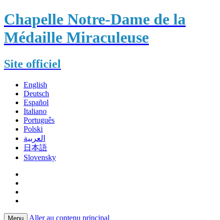
Chapelle Notre-Dame de la
Médaille Miraculeuse
Site officiel
English
Deutsch
Español
Italiano
Português
Polski
العربية
日本語
Slovensky
Aller au contenu principal
Menu