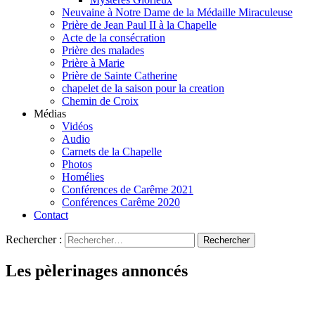
Neuvaine à Notre Dame de la Médaille Miraculeuse
Prière de Jean Paul II à la Chapelle
Acte de la consécration
Prière des malades
Prière à Marie
Prière de Sainte Catherine
chapelet de la saison pour la creation
Chemin de Croix
Médias
Vidéos
Audio
Carnets de la Chapelle
Photos
Homélies
Conférences de Carême 2021
Conférences Carême 2020
Contact
Rechercher :
Les pèlerinages annoncés