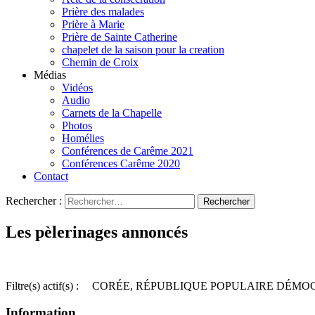
Prière des malades
Prière à Marie
Prière de Sainte Catherine
chapelet de la saison pour la creation
Chemin de Croix
Médias
Vidéos
Audio
Carnets de la Chapelle
Photos
Homélies
Conférences de Carême 2021
Conférences Carême 2020
Contact
Rechercher :
Les pèlerinages annoncés
Filtre(s) actif(s) :
CORÉE, RÉPUBLIQUE POPULAIRE DÉMO
Information