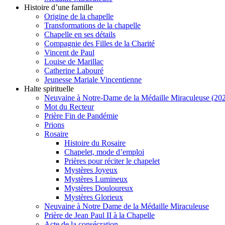
Histoire d’une famille
Origine de la chapelle
Transformations de la chapelle
Chapelle en ses détails
Compagnie des Filles de la Charité
Vincent de Paul
Louise de Marillac
Catherine Labouré
Jeunesse Mariale Vincentienne
Halte spirituelle
Neuvaine à Notre-Dame de la Médaille Miraculeuse (202
Mot du Recteur
Prière Fin de Pandémie
Prions
Rosaire
Histoire du Rosaire
Chapelet, mode d’emploi
Prières pour réciter le chapelet
Mystères Joyeux
Mystères Lumineux
Mystères Douloureux
Mystères Glorieux
Neuvaine à Notre Dame de la Médaille Miraculeuse
Prière de Jean Paul II à la Chapelle
Acte de la consécration