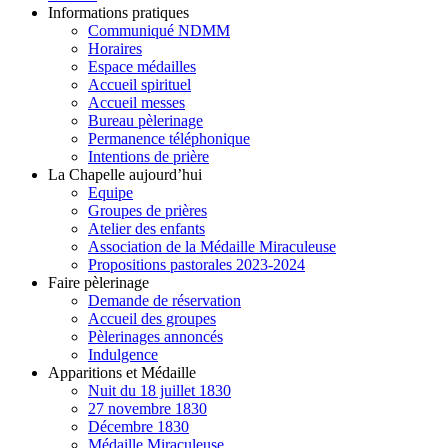
Informations pratiques
Communiqué NDMM
Horaires
Espace médailles
Accueil spirituel
Accueil messes
Bureau pèlerinage
Permanence téléphonique
Intentions de prière
La Chapelle aujourd’hui
Equipe
Groupes de prières
Atelier des enfants
Association de la Médaille Miraculeuse
Propositions pastorales 2023-2024
Faire pèlerinage
Demande de réservation
Accueil des groupes
Pèlerinages annoncés
Indulgence
Apparitions et Médaille
Nuit du 18 juillet 1830
27 novembre 1830
Décembre 1830
Médaille Miraculeuse