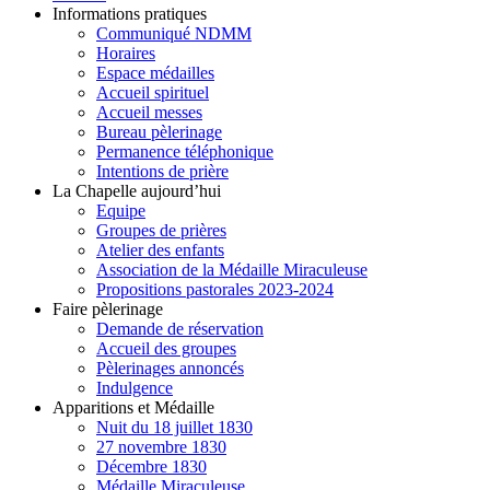
Informations pratiques
Communiqué NDMM
Horaires
Espace médailles
Accueil spirituel
Accueil messes
Bureau pèlerinage
Permanence téléphonique
Intentions de prière
La Chapelle aujourd’hui
Equipe
Groupes de prières
Atelier des enfants
Association de la Médaille Miraculeuse
Propositions pastorales 2023-2024
Faire pèlerinage
Demande de réservation
Accueil des groupes
Pèlerinages annoncés
Indulgence
Apparitions et Médaille
Nuit du 18 juillet 1830
27 novembre 1830
Décembre 1830
Médaille Miraculeuse