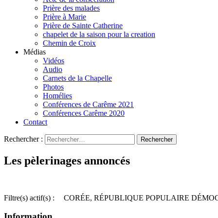
Prière des malades
Prière à Marie
Prière de Sainte Catherine
chapelet de la saison pour la creation
Chemin de Croix
Médias
Vidéos
Audio
Carnets de la Chapelle
Photos
Homélies
Conférences de Carême 2021
Conférences Carême 2020
Contact
Rechercher :
Les pèlerinages annoncés
Filtre(s) actif(s) :
CORÉE, RÉPUBLIQUE POPULAIRE DÉMO
Information