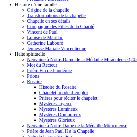
Histoire d’une famille
Origine de la chapelle
Transformations de la chapelle
Chapelle en ses détails
Compagnie des Filles de la Charité
Vincent de Paul
Louise de Marillac
Catherine Labouré
Jeunesse Mariale Vincentienne
Halte spirituelle
Neuvaine à Notre-Dame de la Médaille Miraculeuse (202
Mot du Recteur
Prière Fin de Pandémie
Prions
Rosaire
Histoire du Rosaire
Chapelet, mode d’emploi
Prières pour réciter le chapelet
Mystères Joyeux
Mystères Lumineux
Mystères Douloureux
Mystères Glorieux
Neuvaine à Notre Dame de la Médaille Miraculeuse
Prière de Jean Paul II à la Chapelle
Acte de la consécration