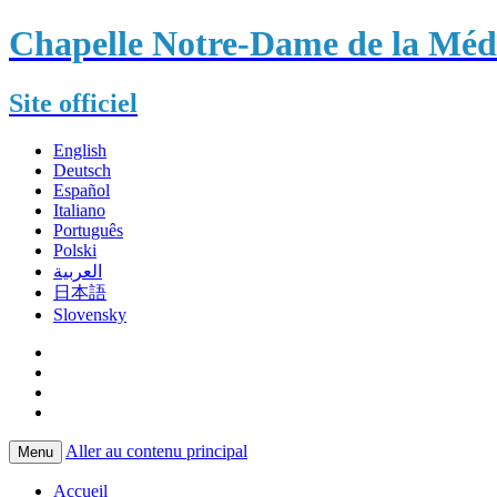
Chapelle Notre-Dame de la Méda
Site officiel
English
Deutsch
Español
Italiano
Português
Polski
العربية
日本語
Slovensky
Aller au contenu principal
Menu
Accueil