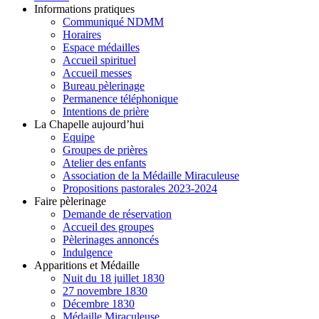
Informations pratiques
Communiqué NDMM
Horaires
Espace médailles
Accueil spirituel
Accueil messes
Bureau pèlerinage
Permanence téléphonique
Intentions de prière
La Chapelle aujourd’hui
Equipe
Groupes de prières
Atelier des enfants
Association de la Médaille Miraculeuse
Propositions pastorales 2023-2024
Faire pèlerinage
Demande de réservation
Accueil des groupes
Pèlerinages annoncés
Indulgence
Apparitions et Médaille
Nuit du 18 juillet 1830
27 novembre 1830
Décembre 1830
Médaille Miraculeuse