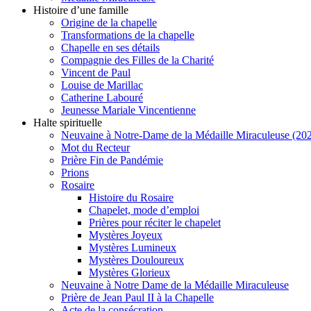
Histoire d’une famille
Origine de la chapelle
Transformations de la chapelle
Chapelle en ses détails
Compagnie des Filles de la Charité
Vincent de Paul
Louise de Marillac
Catherine Labouré
Jeunesse Mariale Vincentienne
Halte spirituelle
Neuvaine à Notre-Dame de la Médaille Miraculeuse (202
Mot du Recteur
Prière Fin de Pandémie
Prions
Rosaire
Histoire du Rosaire
Chapelet, mode d’emploi
Prières pour réciter le chapelet
Mystères Joyeux
Mystères Lumineux
Mystères Douloureux
Mystères Glorieux
Neuvaine à Notre Dame de la Médaille Miraculeuse
Prière de Jean Paul II à la Chapelle
Acte de la consécration