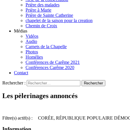
Prière des malades
Prière à Marie
Prière de Sainte Catherine
chapelet de la saison pour la creation
Chemin de Croix
Médias
Vidéos
Audio
Carnets de la Chapelle
Photos
Homélies
Conférences de Carême 2021
Conférences Carême 2020
Contact
Rechercher :
Les pèlerinages annoncés
Filtre(s) actif(s) :
CORÉE, RÉPUBLIQUE POPULAIRE DÉMO
Information