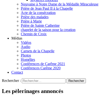
Neuvaine à Notre Dame de la Médaille Miraculeuse
Prière de Jean Paul II à la Chapelle
Acte de la consécration
Prière des malades
Prière à Marie
Prière de Sainte Catherine
chapelet de la saison pour la creation
Chemin de Croix
Médias
Vidéos
Audio
Carnets de la Chapelle
Photos
Homélies
Conférences de Carême 2021
Conférences Carême 2020
Contact
Rechercher :
Les pèlerinages annoncés