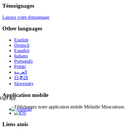
Témoignages
Laissez votre témoignage
Other languages
English
Deutsch
Español
Italiano
Português
Polski
العربية
日本語
Slovensky
Application mobile
Téléchargez notre application mobile Médaille Miraculeuse.
Liens amis