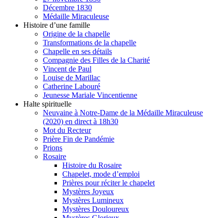
Décembre 1830
Médaille Miraculeuse
Histoire d’une famille
Origine de la chapelle
Transformations de la chapelle
Chapelle en ses détails
Compagnie des Filles de la Charité
Vincent de Paul
Louise de Marillac
Catherine Labouré
Jeunesse Mariale Vincentienne
Halte spirituelle
Neuvaine à Notre-Dame de la Médaille Miraculeuse
(2020) en direct à 18h30
Mot du Recteur
Prière Fin de Pandémie
Prions
Rosaire
Histoire du Rosaire
Chapelet, mode d’emploi
Prières pour réciter le chapelet
Mystères Joyeux
Mystères Lumineux
Mystères Douloureux
Mystères Glorieux