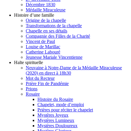
Décembre 1830
Médaille Miraculeuse
Histoire d’une famille
Origine de la chapelle
Transformations de la chapelle
Chapelle en ses détails
Compagnie des Filles de la Charité
Vincent de Paul
Louise de Marillac
Catherine Labouré
Jeunesse Mariale Vincentienne
Halte spirituelle
Neuvaine à Notre-Dame de la Médaille Miraculeuse
(2020) en direct à 18h30
Mot du Recteur
Prière Fin de Pandémie
Prions
Rosaire
Histoire du Rosaire
Chapelet, mode d’emploi
Prières pour réciter le chapelet
Mystères Joyeux
Mystères Lumineux
Mystères Douloureux
Mystères Glorieux