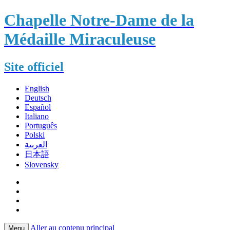
Chapelle Notre-Dame de la
Médaille Miraculeuse
Site officiel
English
Deutsch
Español
Italiano
Português
Polski
العربية
日本語
Slovensky
Aller au contenu principal
Menu