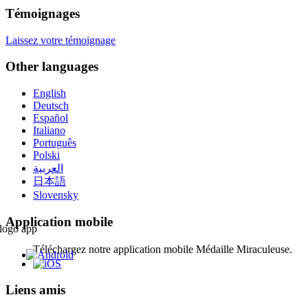
Témoignages
Laissez votre témoignage
Other languages
English
Deutsch
Español
Italiano
Português
Polski
العربية
日本語
Slovensky
Application mobile
Téléchargez notre application mobile Médaille Miraculeuse.
Liens amis