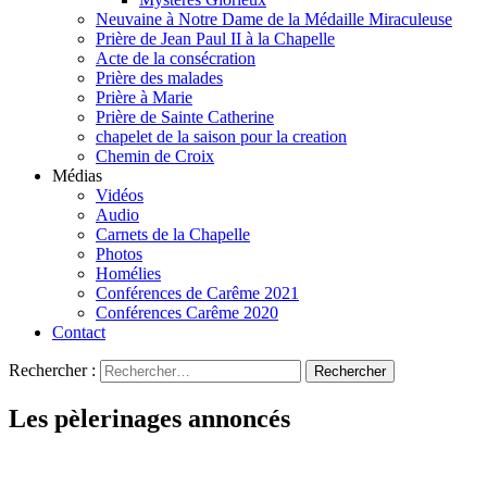
Neuvaine à Notre Dame de la Médaille Miraculeuse
Prière de Jean Paul II à la Chapelle
Acte de la consécration
Prière des malades
Prière à Marie
Prière de Sainte Catherine
chapelet de la saison pour la creation
Chemin de Croix
Médias
Vidéos
Audio
Carnets de la Chapelle
Photos
Homélies
Conférences de Carême 2021
Conférences Carême 2020
Contact
Rechercher :
Les pèlerinages annoncés