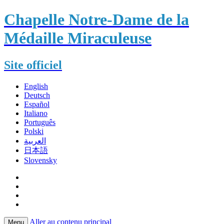
Chapelle Notre-Dame de la
Médaille Miraculeuse
Site officiel
English
Deutsch
Español
Italiano
Português
Polski
العربية
日本語
Slovensky
Aller au contenu principal
Menu