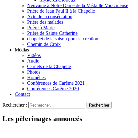
Neuvaine à Notre Dame de la Médaille Miraculeuse
Prière de Jean Paul II à la Chapelle
Acte de la consécration
Prière des malades
Prière à Marie
Prière de Sainte Catherine
chapelet de la saison pour la creation
Chemin de Croix
Médias
Vidéos
Audio
Carnets de la Chapelle
Photos
Homélies
Conférences de Carême 2021
Conférences Carême 2020
Contact
Rechercher :
Les pèlerinages annoncés