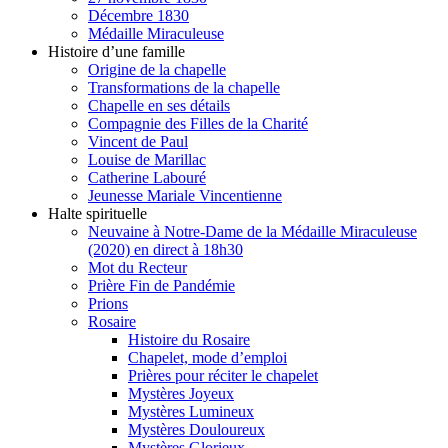
Décembre 1830
Médaille Miraculeuse
Histoire d’une famille
Origine de la chapelle
Transformations de la chapelle
Chapelle en ses détails
Compagnie des Filles de la Charité
Vincent de Paul
Louise de Marillac
Catherine Labouré
Jeunesse Mariale Vincentienne
Halte spirituelle
Neuvaine à Notre-Dame de la Médaille Miraculeuse
(2020) en direct à 18h30
Mot du Recteur
Prière Fin de Pandémie
Prions
Rosaire
Histoire du Rosaire
Chapelet, mode d’emploi
Prières pour réciter le chapelet
Mystères Joyeux
Mystères Lumineux
Mystères Douloureux
Mystères Glorieux