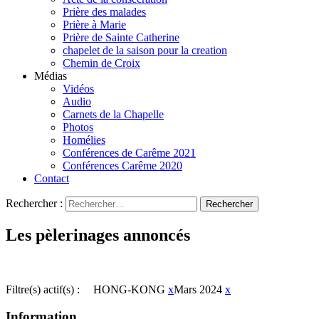
Prière des malades
Prière à Marie
Prière de Sainte Catherine
chapelet de la saison pour la creation
Chemin de Croix
Médias
Vidéos
Audio
Carnets de la Chapelle
Photos
Homélies
Conférences de Carême 2021
Conférences Carême 2020
Contact
Rechercher :
Les pèlerinages annoncés
Filtre(s) actif(s) :
HONG-KONG
x
Mars 2024
x
Information