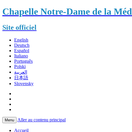
Chapelle Notre-Dame de la Méda
Site officiel
English
Deutsch
Español
Italiano
Português
Polski
العربية
日本語
Slovensky
Aller au contenu principal
Menu
Accueil