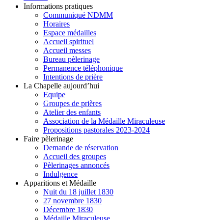
Informations pratiques
Communiqué NDMM
Horaires
Espace médailles
Accueil spirituel
Accueil messes
Bureau pèlerinage
Permanence téléphonique
Intentions de prière
La Chapelle aujourd’hui
Equipe
Groupes de prières
Atelier des enfants
Association de la Médaille Miraculeuse
Propositions pastorales 2023-2024
Faire pèlerinage
Demande de réservation
Accueil des groupes
Pèlerinages annoncés
Indulgence
Apparitions et Médaille
Nuit du 18 juillet 1830
27 novembre 1830
Décembre 1830
Médaille Miraculeuse