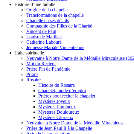
Histoire d’une famille
Origine de la chapelle
Transformations de la chapelle
Chapelle en ses détails
Compagnie des Filles de la Charité
Vincent de Paul
Louise de Marillac
Catherine Labouré
Jeunesse Mariale Vincentienne
Halte spirituelle
Neuvaine à Notre-Dame de la Médaille Miraculeuse (202
Mot du Recteur
Prière Fin de Pandémie
Prions
Rosaire
Histoire du Rosaire
Chapelet, mode d’emploi
Prières pour réciter le chapelet
Mystères Joyeux
Mystères Lumineux
Mystères Douloureux
Mystères Glorieux
Neuvaine à Notre Dame de la Médaille Miraculeuse
Prière de Jean Paul II à la Chapelle
Acte de la consécration