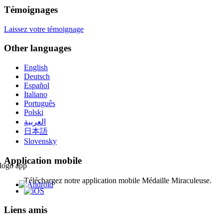
Témoignages
Laissez votre témoignage
Other languages
English
Deutsch
Español
Italiano
Português
Polski
العربية
日本語
Slovensky
Application mobile
Téléchargez notre application mobile Médaille Miraculeuse.
Liens amis