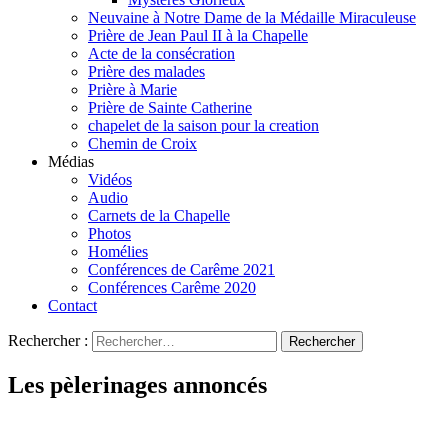
Neuvaine à Notre Dame de la Médaille Miraculeuse
Prière de Jean Paul II à la Chapelle
Acte de la consécration
Prière des malades
Prière à Marie
Prière de Sainte Catherine
chapelet de la saison pour la creation
Chemin de Croix
Médias
Vidéos
Audio
Carnets de la Chapelle
Photos
Homélies
Conférences de Carême 2021
Conférences Carême 2020
Contact
Rechercher :
Les pèlerinages annoncés