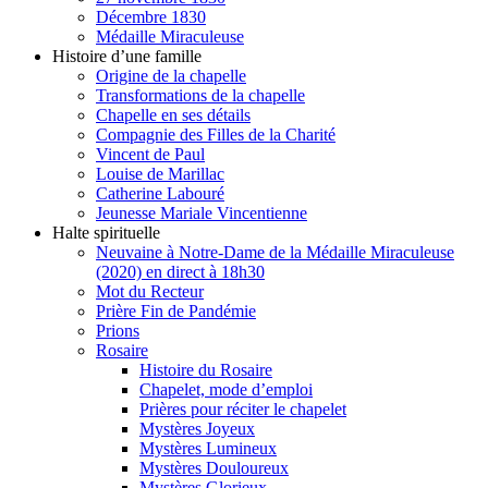
Décembre 1830
Médaille Miraculeuse
Histoire d’une famille
Origine de la chapelle
Transformations de la chapelle
Chapelle en ses détails
Compagnie des Filles de la Charité
Vincent de Paul
Louise de Marillac
Catherine Labouré
Jeunesse Mariale Vincentienne
Halte spirituelle
Neuvaine à Notre-Dame de la Médaille Miraculeuse
(2020) en direct à 18h30
Mot du Recteur
Prière Fin de Pandémie
Prions
Rosaire
Histoire du Rosaire
Chapelet, mode d’emploi
Prières pour réciter le chapelet
Mystères Joyeux
Mystères Lumineux
Mystères Douloureux
Mystères Glorieux