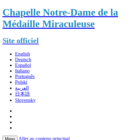
Chapelle Notre-Dame de la
Médaille Miraculeuse
Site officiel
English
Deutsch
Español
Italiano
Português
Polski
العربية
日本語
Slovensky
Aller au contenu principal
Menu