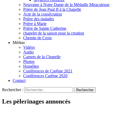
Neuvaine à Notre Dame de la Médaille Miraculeuse
Prière de Jean Paul II à la Chapelle
Acte de la consécration
Prière des malades
Prière à Marie
Prière de Sainte Catherine
chapelet de la saison pour la creation
Chemin de Croix
Médias
Vidéos
Audio
Carnets de la Chapelle
Photos
Homélies
Conférences de Carême 2021
Conférences Carême 2020
Contact
Rechercher :
Les pèlerinages annoncés