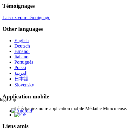
Témoignages
Laissez votre témoignage
Other languages
English
Deutsch
Español
Italiano
Português
Polski
العربية
日本語
Slovensky
Application mobile
Téléchargez notre application mobile Médaille Miraculeuse.
Liens amis