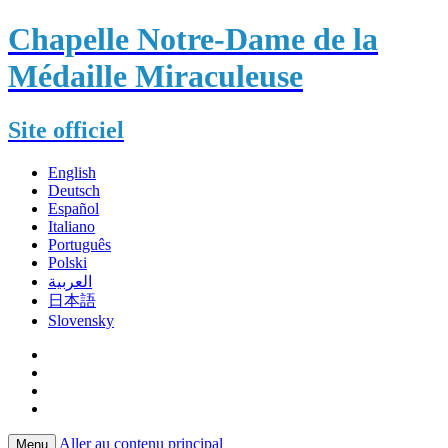
Chapelle Notre-Dame de la
Médaille Miraculeuse
Site officiel
English
Deutsch
Español
Italiano
Português
Polski
العربية
日本語
Slovensky
Aller au contenu principal
Menu