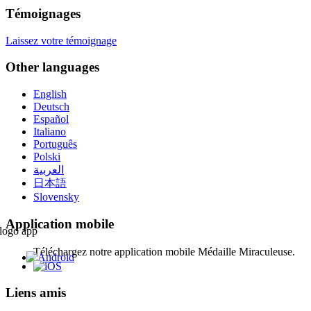
Témoignages
Laissez votre témoignage
Other languages
English
Deutsch
Español
Italiano
Português
Polski
العربية
日本語
Slovensky
Application mobile
Téléchargez notre application mobile Médaille Miraculeuse.
Liens amis