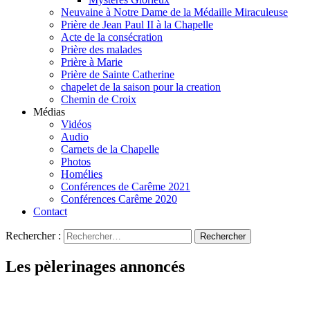
Neuvaine à Notre Dame de la Médaille Miraculeuse
Prière de Jean Paul II à la Chapelle
Acte de la consécration
Prière des malades
Prière à Marie
Prière de Sainte Catherine
chapelet de la saison pour la creation
Chemin de Croix
Médias
Vidéos
Audio
Carnets de la Chapelle
Photos
Homélies
Conférences de Carême 2021
Conférences Carême 2020
Contact
Rechercher :
Les pèlerinages annoncés