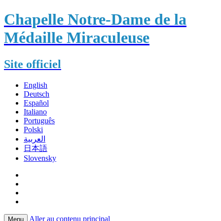
Chapelle Notre-Dame de la
Médaille Miraculeuse
Site officiel
English
Deutsch
Español
Italiano
Português
Polski
العربية
日本語
Slovensky
Aller au contenu principal
Menu