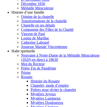
Décembre 1830
Médaille Miraculeuse
Histoire d’une famille
Origine de la chapelle
Transformations de la chapelle
Chapelle en ses détails
Compagnie des Filles de la Charité
Vincent de Paul
Louise de Marillac
Catherine Labouré
Jeunesse Mariale Vincentienne
Halte spirituelle
Neuvaine à Notre-Dame de la Médaille Miraculeuse
(2020) en direct à 18h30
Mot du Recteur
Prière Fin de Pandémie
Prions
Rosaire
Histoire du Rosaire
Chapelet, mode d’emploi
Prières pour réciter le chapelet
Mystères Joyeux
Mystères Lumineux
Mystères Douloureux
Mystères Glorieux