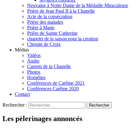
Neuvaine à Notre Dame de la Médaille Miraculeuse
Prière de Jean Paul II à la Chapelle
Acte de la consécration
Prière des malades
Prière à Marie
Prière de Sainte Catherine
chapelet de la saison pour la creation
Chemin de Croix
Médias
Vidéos
Audio
Carnets de la Chapelle
Photos
Homélies
Conférences de Carême 2021
Conférences Carême 2020
Contact
Rechercher :
Les pèlerinages annoncés