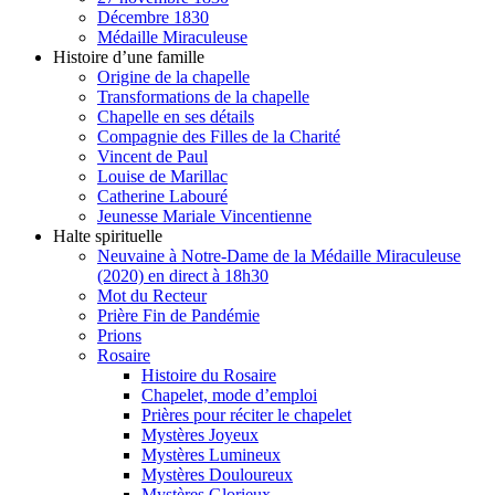
Décembre 1830
Médaille Miraculeuse
Histoire d’une famille
Origine de la chapelle
Transformations de la chapelle
Chapelle en ses détails
Compagnie des Filles de la Charité
Vincent de Paul
Louise de Marillac
Catherine Labouré
Jeunesse Mariale Vincentienne
Halte spirituelle
Neuvaine à Notre-Dame de la Médaille Miraculeuse
(2020) en direct à 18h30
Mot du Recteur
Prière Fin de Pandémie
Prions
Rosaire
Histoire du Rosaire
Chapelet, mode d’emploi
Prières pour réciter le chapelet
Mystères Joyeux
Mystères Lumineux
Mystères Douloureux
Mystères Glorieux