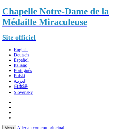
Chapelle Notre-Dame de la
Médaille Miraculeuse
Site officiel
English
Deutsch
Español
Italiano
Português
Polski
العربية
日本語
Slovensky
Aller au contenu principal
Menu