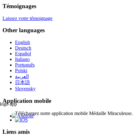
Témoignages
Laissez votre témoignage
Other languages
English
Deutsch
Español
Italiano
Português
Polski
العربية
日本語
Slovensky
Application mobile
Téléchargez notre application mobile Médaille Miraculeuse.
Liens amis