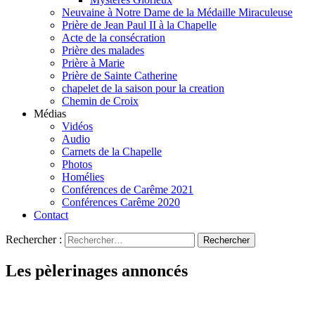
Neuvaine à Notre Dame de la Médaille Miraculeuse
Prière de Jean Paul II à la Chapelle
Acte de la consécration
Prière des malades
Prière à Marie
Prière de Sainte Catherine
chapelet de la saison pour la creation
Chemin de Croix
Médias
Vidéos
Audio
Carnets de la Chapelle
Photos
Homélies
Conférences de Carême 2021
Conférences Carême 2020
Contact
Rechercher :
Les pèlerinages annoncés