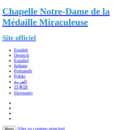
Chapelle Notre-Dame de la
Médaille Miraculeuse
Site officiel
English
Deutsch
Español
Italiano
Português
Polski
العربية
日本語
Slovensky
Aller au contenu principal
Menu