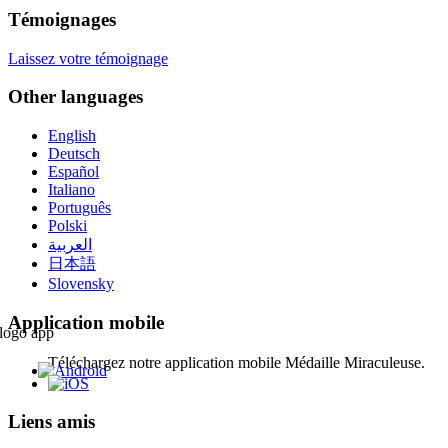
Témoignages
Laissez votre témoignage
Other languages
English
Deutsch
Español
Italiano
Português
Polski
العربية
日本語
Slovensky
Application mobile
Téléchargez notre application mobile Médaille Miraculeuse.
Liens amis