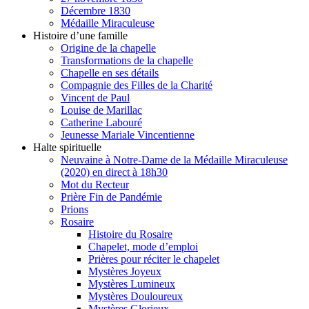
Décembre 1830
Médaille Miraculeuse
Histoire d’une famille
Origine de la chapelle
Transformations de la chapelle
Chapelle en ses détails
Compagnie des Filles de la Charité
Vincent de Paul
Louise de Marillac
Catherine Labouré
Jeunesse Mariale Vincentienne
Halte spirituelle
Neuvaine à Notre-Dame de la Médaille Miraculeuse
(2020) en direct à 18h30
Mot du Recteur
Prière Fin de Pandémie
Prions
Rosaire
Histoire du Rosaire
Chapelet, mode d’emploi
Prières pour réciter le chapelet
Mystères Joyeux
Mystères Lumineux
Mystères Douloureux
Mystères Glorieux