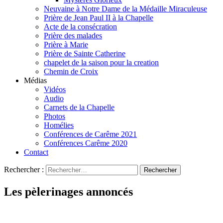
Neuvaine à Notre Dame de la Médaille Miraculeuse
Prière de Jean Paul II à la Chapelle
Acte de la consécration
Prière des malades
Prière à Marie
Prière de Sainte Catherine
chapelet de la saison pour la creation
Chemin de Croix
Médias
Vidéos
Audio
Carnets de la Chapelle
Photos
Homélies
Conférences de Carême 2021
Conférences Carême 2020
Contact
Rechercher :
Les pèlerinages annoncés