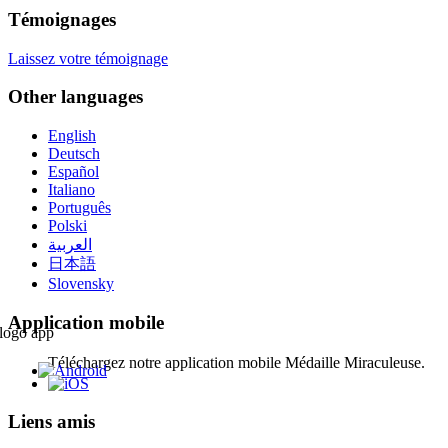
Témoignages
Laissez votre témoignage
Other languages
English
Deutsch
Español
Italiano
Português
Polski
العربية
日本語
Slovensky
Application mobile
Téléchargez notre application mobile Médaille Miraculeuse.
Liens amis