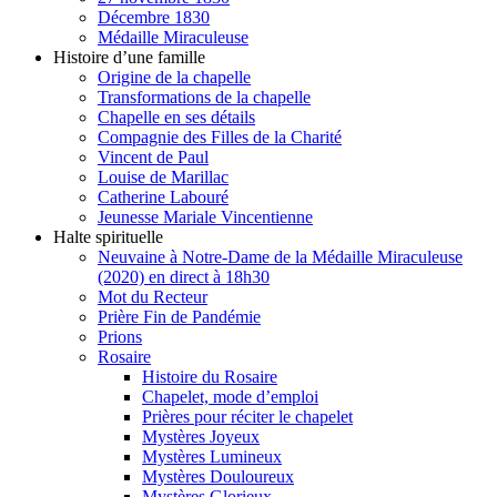
Décembre 1830
Médaille Miraculeuse
Histoire d’une famille
Origine de la chapelle
Transformations de la chapelle
Chapelle en ses détails
Compagnie des Filles de la Charité
Vincent de Paul
Louise de Marillac
Catherine Labouré
Jeunesse Mariale Vincentienne
Halte spirituelle
Neuvaine à Notre-Dame de la Médaille Miraculeuse
(2020) en direct à 18h30
Mot du Recteur
Prière Fin de Pandémie
Prions
Rosaire
Histoire du Rosaire
Chapelet, mode d’emploi
Prières pour réciter le chapelet
Mystères Joyeux
Mystères Lumineux
Mystères Douloureux
Mystères Glorieux