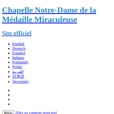
Chapelle Notre-Dame de la
Médaille Miraculeuse
Site officiel
English
Deutsch
Español
Italiano
Português
Polski
العربية
日本語
Slovensky
Aller au contenu principal
Menu