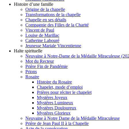
Histoire d’une famille
Origine de la chapelle
Transformations de la chapelle
Chapelle en ses détails
Compagnie des Filles de la Charité
Vincent de Paul
Louise de Marillac
Catherine Labouré
Jeunesse Mariale Vincentienne
Halte spirituelle
Neuvaine à Notre-Dame de la Médaille Miraculeuse (202
Mot du Recteur
Prière Fin de Pandémie
Prions
Rosaire
Histoire du Rosaire
Chapelet, mode d’emploi
Prières pour réciter le chapelet
Mystères Joyeux
Mystères Lumineux
Mystères Douloureux
Mystères Glorieux
Neuvaine à Notre Dame de la Médaille Miraculeuse
Prière de Jean Paul II à la Chapelle
Acte de la consécration