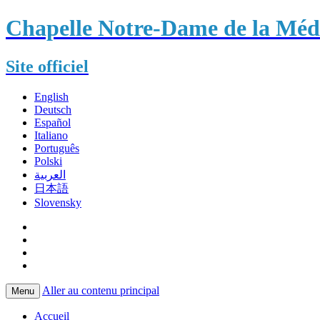
Chapelle Notre-Dame de la Méda
Site officiel
English
Deutsch
Español
Italiano
Português
Polski
العربية
日本語
Slovensky
Aller au contenu principal
Menu
Accueil