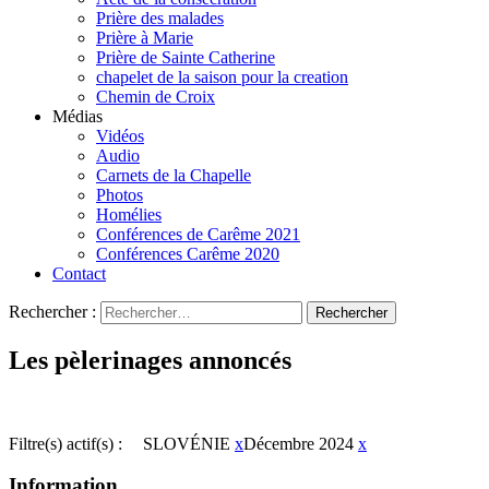
Prière des malades
Prière à Marie
Prière de Sainte Catherine
chapelet de la saison pour la creation
Chemin de Croix
Médias
Vidéos
Audio
Carnets de la Chapelle
Photos
Homélies
Conférences de Carême 2021
Conférences Carême 2020
Contact
Rechercher :
Les pèlerinages annoncés
Filtre(s) actif(s) :
SLOVÉNIE
x
Décembre 2024
x
Information