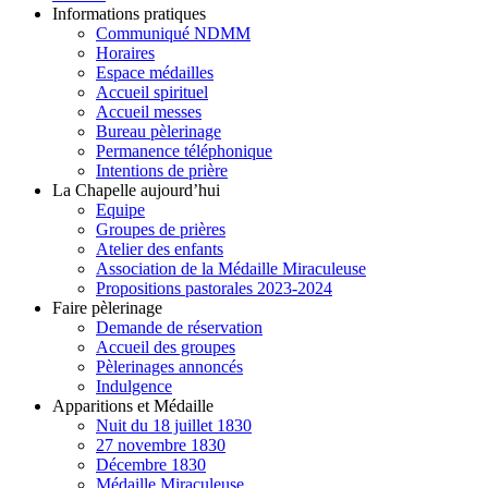
Informations pratiques
Communiqué NDMM
Horaires
Espace médailles
Accueil spirituel
Accueil messes
Bureau pèlerinage
Permanence téléphonique
Intentions de prière
La Chapelle aujourd’hui
Equipe
Groupes de prières
Atelier des enfants
Association de la Médaille Miraculeuse
Propositions pastorales 2023-2024
Faire pèlerinage
Demande de réservation
Accueil des groupes
Pèlerinages annoncés
Indulgence
Apparitions et Médaille
Nuit du 18 juillet 1830
27 novembre 1830
Décembre 1830
Médaille Miraculeuse