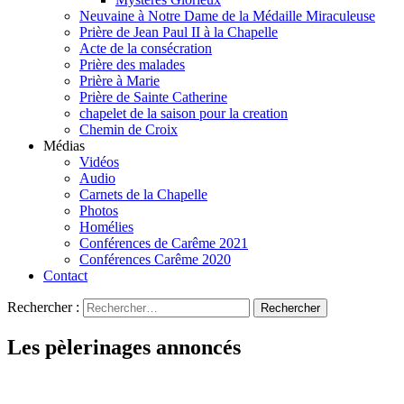
Neuvaine à Notre Dame de la Médaille Miraculeuse
Prière de Jean Paul II à la Chapelle
Acte de la consécration
Prière des malades
Prière à Marie
Prière de Sainte Catherine
chapelet de la saison pour la creation
Chemin de Croix
Médias
Vidéos
Audio
Carnets de la Chapelle
Photos
Homélies
Conférences de Carême 2021
Conférences Carême 2020
Contact
Rechercher :
Les pèlerinages annoncés