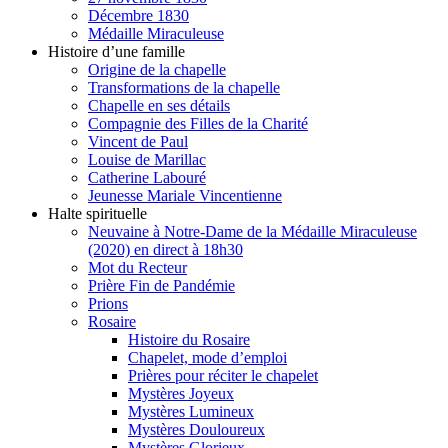
Décembre 1830
Médaille Miraculeuse
Histoire d’une famille
Origine de la chapelle
Transformations de la chapelle
Chapelle en ses détails
Compagnie des Filles de la Charité
Vincent de Paul
Louise de Marillac
Catherine Labouré
Jeunesse Mariale Vincentienne
Halte spirituelle
Neuvaine à Notre-Dame de la Médaille Miraculeuse
(2020) en direct à 18h30
Mot du Recteur
Prière Fin de Pandémie
Prions
Rosaire
Histoire du Rosaire
Chapelet, mode d’emploi
Prières pour réciter le chapelet
Mystères Joyeux
Mystères Lumineux
Mystères Douloureux
Mystères Glorieux