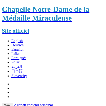
Chapelle Notre-Dame de la
Médaille Miraculeuse
Site officiel
English
Deutsch
Español
Italiano
Português
Polski
العربية
日本語
Slovensky
Aller au contenu principal
Menu