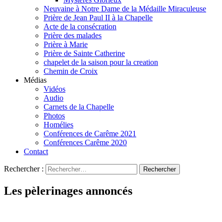
Neuvaine à Notre Dame de la Médaille Miraculeuse
Prière de Jean Paul II à la Chapelle
Acte de la consécration
Prière des malades
Prière à Marie
Prière de Sainte Catherine
chapelet de la saison pour la creation
Chemin de Croix
Médias
Vidéos
Audio
Carnets de la Chapelle
Photos
Homélies
Conférences de Carême 2021
Conférences Carême 2020
Contact
Rechercher :
Les pèlerinages annoncés