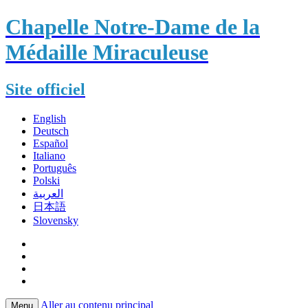
Chapelle Notre-Dame de la
Médaille Miraculeuse
Site officiel
English
Deutsch
Español
Italiano
Português
Polski
العربية
日本語
Slovensky
Aller au contenu principal
Menu