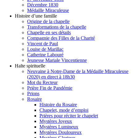
Décembre 1830
Médaille Miraculeuse
Histoire d’une famille
Origine de la chapelle
Transformations de la chapelle
Chapelle en ses détails
Compagnie des Filles de la Charité
Vincent de Paul
Louise de Marillac
Catherine Labouré
Jeunesse Mariale Vincentienne
Halte spirituelle
Neuvaine à Notre-Dame de la Médaille Miraculeuse
(2020) en direct à 18h30
Mot du Recteur
Prière Fin de Pandémie
Prions
Rosaire
Histoire du Rosaire
Chapelet, mode d’emploi
Prières pour réciter le chapelet
Mystères Joyeux
Mystères Lumineux
Mystères Douloureux
Mystères Glorieux