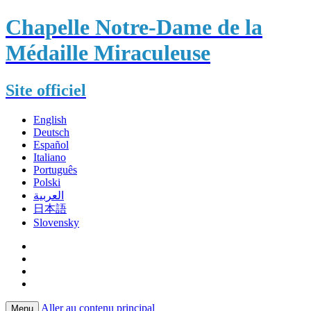
Chapelle Notre-Dame de la
Médaille Miraculeuse
Site officiel
English
Deutsch
Español
Italiano
Português
Polski
العربية
日本語
Slovensky
Aller au contenu principal
Menu