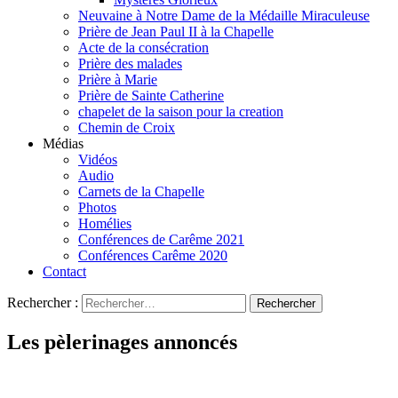
Neuvaine à Notre Dame de la Médaille Miraculeuse
Prière de Jean Paul II à la Chapelle
Acte de la consécration
Prière des malades
Prière à Marie
Prière de Sainte Catherine
chapelet de la saison pour la creation
Chemin de Croix
Médias
Vidéos
Audio
Carnets de la Chapelle
Photos
Homélies
Conférences de Carême 2021
Conférences Carême 2020
Contact
Rechercher :
Les pèlerinages annoncés