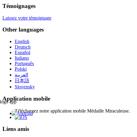
Témoignages
Laissez votre témoignage
Other languages
English
Deutsch
Español
Italiano
Português
Polski
العربية
日本語
Slovensky
Application mobile
Téléchargez notre application mobile Médaille Miraculeuse.
Liens amis