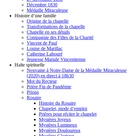
Décembre 1830
Médaille Miraculeuse
Histoire d’une famille
Origine de la chapelle
Transformations de la chapelle
Chapelle en ses détails
Compagnie des Filles de la Charité
Vincent de Paul
Louise de Marillac
Catherine Labouré
Jeunesse Mariale Vincentienne
Halte spirituelle
Neuvaine à Notre-Dame de la Médaille Miraculeuse
(2020) en direct à 18h30
Mot du Recteur
Prière Fin de Pandémie
Prions
Rosaire
Histoire du Rosaire
Chapelet, mode d’emploi
Prières pour réciter le chapelet
Mystères Joyeux
Mystères Lumineux
Mystères Douloureux
Mystères Glorieux