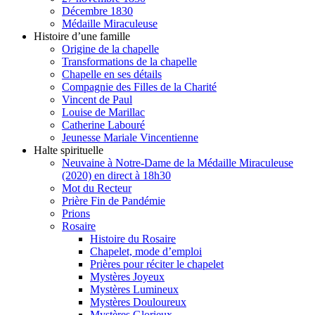
Décembre 1830
Médaille Miraculeuse
Histoire d’une famille
Origine de la chapelle
Transformations de la chapelle
Chapelle en ses détails
Compagnie des Filles de la Charité
Vincent de Paul
Louise de Marillac
Catherine Labouré
Jeunesse Mariale Vincentienne
Halte spirituelle
Neuvaine à Notre-Dame de la Médaille Miraculeuse
(2020) en direct à 18h30
Mot du Recteur
Prière Fin de Pandémie
Prions
Rosaire
Histoire du Rosaire
Chapelet, mode d’emploi
Prières pour réciter le chapelet
Mystères Joyeux
Mystères Lumineux
Mystères Douloureux
Mystères Glorieux