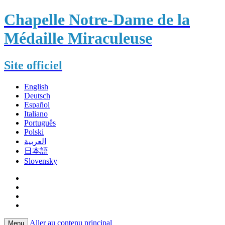
Chapelle Notre-Dame de la
Médaille Miraculeuse
Site officiel
English
Deutsch
Español
Italiano
Português
Polski
العربية
日本語
Slovensky
Aller au contenu principal
Menu