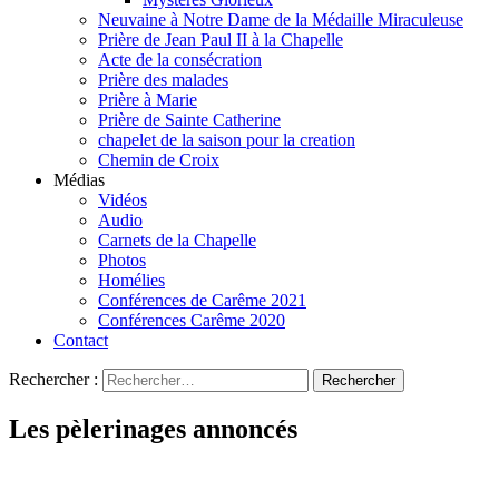
Neuvaine à Notre Dame de la Médaille Miraculeuse
Prière de Jean Paul II à la Chapelle
Acte de la consécration
Prière des malades
Prière à Marie
Prière de Sainte Catherine
chapelet de la saison pour la creation
Chemin de Croix
Médias
Vidéos
Audio
Carnets de la Chapelle
Photos
Homélies
Conférences de Carême 2021
Conférences Carême 2020
Contact
Rechercher :
Les pèlerinages annoncés