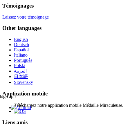
Témoignages
Laissez votre témoignage
Other languages
English
Deutsch
Español
Italiano
Português
Polski
العربية
日本語
Slovensky
Application mobile
Téléchargez notre application mobile Médaille Miraculeuse.
Liens amis